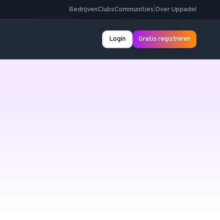
Bedrijven
Clubs
Communities
|
Over Uppadel
Login
Gratis registreren