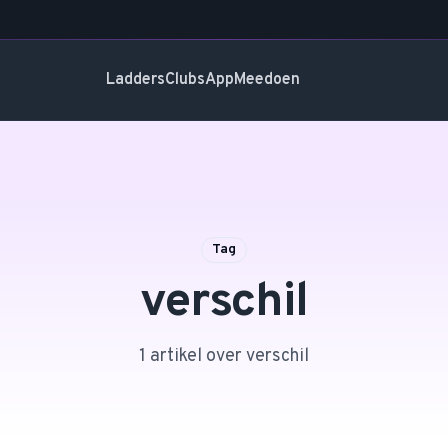
Ladders
Clubs
App
Meedoen
Tag
verschil
1
artikel
over
verschil