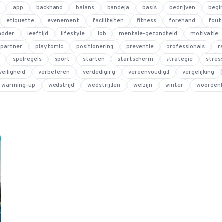
app
backhand
balans
bandeja
basis
bedrijven
begi
etiquette
evenement
faciliteiten
fitness
forehand
fout
adder
leeftijd
lifestyle
lob
mentale-gezondheid
motivatie
partner
playtomic
positionering
preventie
professionals
r
spelregels
sport
starten
startscherm
strategie
stres
veiligheid
verbeteren
verdediging
vereenvoudigd
vergelijking
warming-up
wedstrijd
wedstrijden
welzijn
winter
woorden