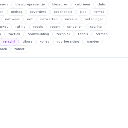
nners
blessurepreventie
blessures
calorieen
clubs
en
gedrag
gevorderd
gezondheid
glas
herfst
nat weer
net
netwerken
niveaus
oefeningen
acket
rating
regels
regen
schoenen
scoring
s
tactiek
teambuilding
techniek
tennis
termen
verschil
vibora
volley
voorbereiding
wanden
boek
zomer