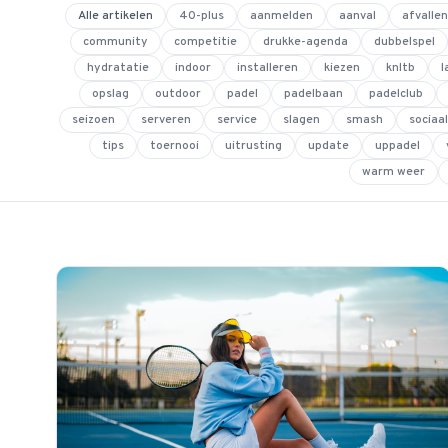
Alle artikelen
40-plus
aanmelden
aanval
afvallen
community
competitie
drukke-agenda
dubbelspel
hydratatie
indoor
installeren
kiezen
knltb
l
opslag
outdoor
padel
padelbaan
padelclub
seizoen
serveren
service
slagen
smash
sociaal
tips
toernooi
uitrusting
update
uppadel
warm weer