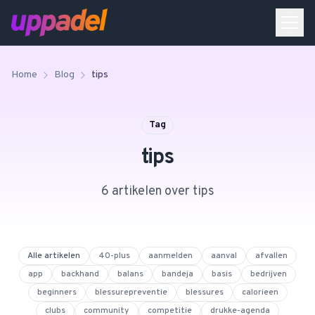
Home
Blog
tips
Tag
tips
6
artikel
en
over
tips
Alle artikelen
40-plus
aanmelden
aanval
afvallen
app
backhand
balans
bandeja
basis
bedrijven
beginners
blessurepreventie
blessures
calorieen
clubs
community
competitie
drukke-agenda