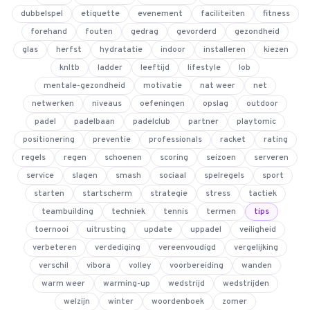
dubbelspel
etiquette
evenement
faciliteiten
fitness
forehand
fouten
gedrag
gevorderd
gezondheid
glas
herfst
hydratatie
indoor
installeren
kiezen
4.9
van 128 reviews
knltb
ladder
leeftijd
lifestyle
lob
mentale-gezondheid
motivatie
nat weer
net
netwerken
niveaus
oefeningen
opslag
outdoor
padel
padelbaan
padelclub
partner
playtomic
positionering
preventie
professionals
racket
rating
regels
regen
schoenen
scoring
seizoen
serveren
service
slagen
smash
sociaal
spelregels
sport
starten
startscherm
strategie
stress
tactiek
teambuilding
techniek
tennis
termen
tips
toernooi
uitrusting
update
uppadel
veiligheid
verbeteren
verdediging
vereenvoudigd
vergelijking
verschil
vibora
volley
voorbereiding
wanden
warm weer
warming-up
wedstrijd
wedstrijden
welzijn
winter
woordenboek
zomer