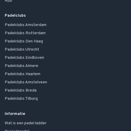
App
Padelclubs
Padelclubs
Amsterdam
Padelclubs
Rotterdam
Padelclubs
Den Haag
Padelclubs
Utrecht
Padelclubs
Eindhoven
Padelclubs
Almere
Padelclubs
Haarlem
Padelclubs
Amstelveen
Padelclubs
Breda
Padelclubs
Tilburg
Informatie
Wat is een padel ladder