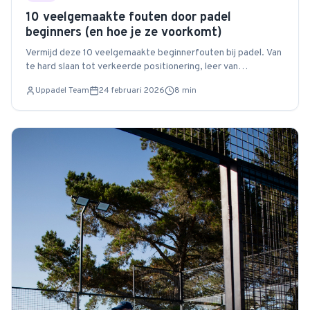
10 veelgemaakte fouten door padel
beginners (en hoe je ze voorkomt)
Vermijd deze 10 veelgemaakte beginnerfouten bij padel. Van
te hard slaan tot verkeerde positionering, leer van
andermans fouten.
Uppadel Team
24 februari 2026
8
min