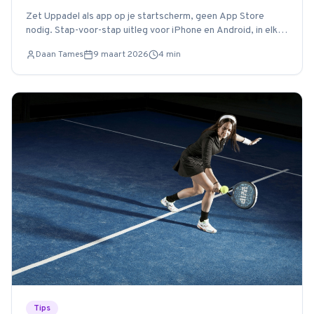
Zet Uppadel als app op je startscherm, geen App Store
nodig. Stap-voor-stap uitleg voor iPhone en Android, in elke
browser.
Daan Tames
9 maart 2026
4
min
Tips