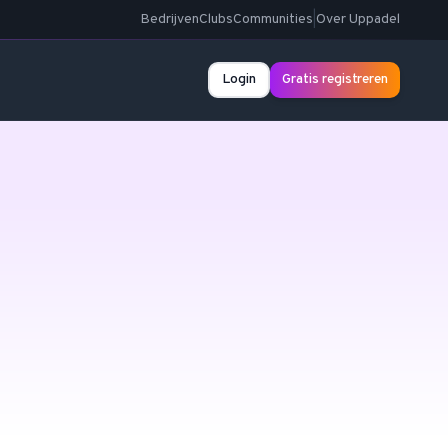
Bedrijven
Clubs
Communities
|
Over Uppadel
Login
Gratis registreren