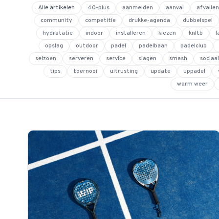
Alle artikelen
40-plus
aanmelden
aanval
afvallen
community
competitie
drukke-agenda
dubbelspel
hydratatie
indoor
installeren
kiezen
knltb
l
opslag
outdoor
padel
padelbaan
padelclub
seizoen
serveren
service
slagen
smash
sociaal
tips
toernooi
uitrusting
update
uppadel
warm weer