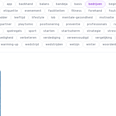
app
backhand
balans
bandeja
basis
bedrijven
begi
etiquette
evenement
faciliteiten
fitness
forehand
fout
adder
leeftijd
lifestyle
lob
mentale-gezondheid
motivatie
partner
playtomic
positionering
preventie
professionals
r
spelregels
sport
starten
startscherm
strategie
stres
veiligheid
verbeteren
verdediging
vereenvoudigd
vergelijking
warming-up
wedstrijd
wedstrijden
welzijn
winter
woorden