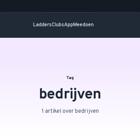
Ladders
Clubs
App
Meedoen
Tag
bedrijven
1
artikel
over
bedrijven