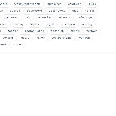
nners
blessurepreventie
blessures
calorieen
clubs
en
gedrag
gevorderd
gezondheid
glas
herfst
nat weer
net
netwerken
niveaus
oefeningen
acket
rating
regels
regen
schoenen
scoring
s
tactiek
teambuilding
techniek
tennis
termen
verschil
vibora
volley
voorbereiding
wanden
boek
zomer