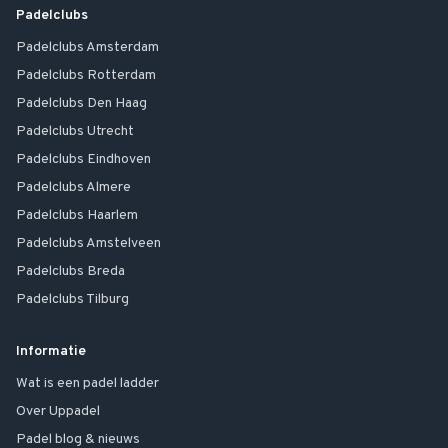
Padelclubs
Padelclubs
Amsterdam
Padelclubs
Rotterdam
Padelclubs
Den Haag
Padelclubs
Utrecht
Padelclubs
Eindhoven
Padelclubs
Almere
Padelclubs
Haarlem
Padelclubs
Amstelveen
Padelclubs
Breda
Padelclubs
Tilburg
Informatie
Wat is een padel ladder
Over Uppadel
Padel blog & nieuws