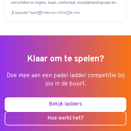
verschillen in regels, baan, materiaal, moeilijkheidsgraad en
kosten.
Uppadel Team
1 februari 2026
8
min
Klaar om te spelen?
Doe mee aan een padel ladder competitie bij
jou in de buurt.
Bekijk ladders
Hoe werkt het?