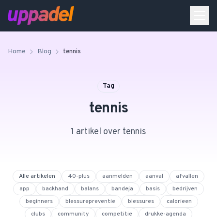
Home
Blog
tennis
Tag
tennis
1
artikel
over
tennis
Alle artikelen
40-plus
aanmelden
aanval
afvallen
app
backhand
balans
bandeja
basis
bedrijven
beginners
blessurepreventie
blessures
calorieen
clubs
community
competitie
drukke-agenda