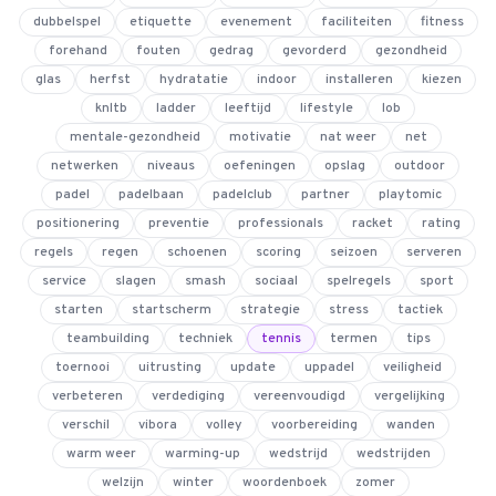
dubbelspel
etiquette
evenement
faciliteiten
fitness
forehand
fouten
gedrag
gevorderd
gezondheid
glas
herfst
hydratatie
indoor
installeren
kiezen
4.9
van 128 reviews
knltb
ladder
leeftijd
lifestyle
lob
mentale-gezondheid
motivatie
nat weer
net
netwerken
niveaus
oefeningen
opslag
outdoor
padel
padelbaan
padelclub
partner
playtomic
positionering
preventie
professionals
racket
rating
regels
regen
schoenen
scoring
seizoen
serveren
service
slagen
smash
sociaal
spelregels
sport
starten
startscherm
strategie
stress
tactiek
teambuilding
techniek
tennis
termen
tips
toernooi
uitrusting
update
uppadel
veiligheid
verbeteren
verdediging
vereenvoudigd
vergelijking
verschil
vibora
volley
voorbereiding
wanden
warm weer
warming-up
wedstrijd
wedstrijden
welzijn
winter
woordenboek
zomer