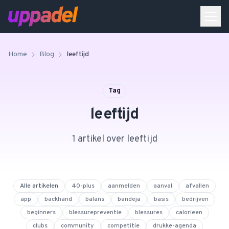
Home
Blog
leeftijd
Tag
leeftijd
1
artikel
over
leeftijd
Alle artikelen
40-plus
aanmelden
aanval
afvallen
app
backhand
balans
bandeja
basis
bedrijven
beginners
blessurepreventie
blessures
calorieen
clubs
community
competitie
drukke-agenda