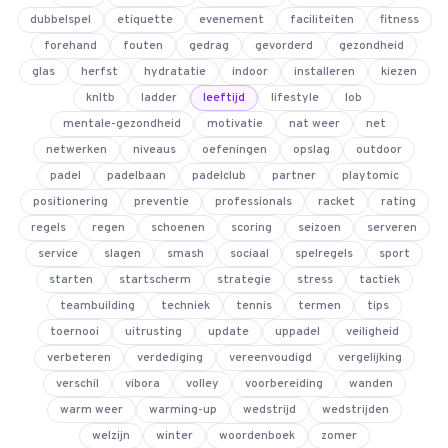
dubbelspel
etiquette
evenement
faciliteiten
fitness
forehand
fouten
gedrag
gevorderd
gezondheid
glas
herfst
hydratatie
indoor
installeren
kiezen
4.9
van 128 reviews
knltb
ladder
leeftijd
lifestyle
lob
mentale-gezondheid
motivatie
nat weer
net
netwerken
niveaus
oefeningen
opslag
outdoor
padel
padelbaan
padelclub
partner
playtomic
positionering
preventie
professionals
racket
rating
regels
regen
schoenen
scoring
seizoen
serveren
service
slagen
smash
sociaal
spelregels
sport
starten
startscherm
strategie
stress
tactiek
teambuilding
techniek
tennis
termen
tips
toernooi
uitrusting
update
uppadel
veiligheid
verbeteren
verdediging
vereenvoudigd
vergelijking
verschil
vibora
volley
voorbereiding
wanden
warm weer
warming-up
wedstrijd
wedstrijden
welzijn
winter
woordenboek
zomer