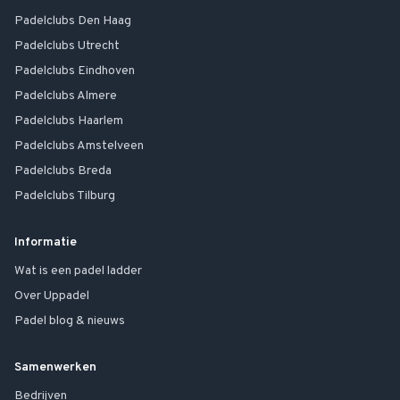
Padelclubs
Den Haag
Padelclubs
Utrecht
Padelclubs
Eindhoven
Padelclubs
Almere
Padelclubs
Haarlem
Padelclubs
Amstelveen
Padelclubs
Breda
Padelclubs
Tilburg
Informatie
Wat is een padel ladder
Over Uppadel
Padel blog & nieuws
Samenwerken
Bedrijven