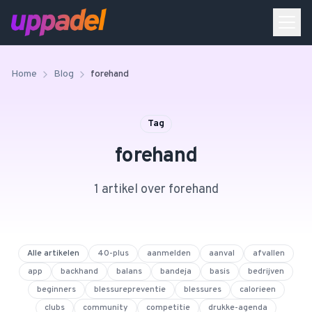
Home
Blog
forehand
Tag
forehand
1
artikel
over
forehand
Alle artikelen
40-plus
aanmelden
aanval
afvallen
app
backhand
balans
bandeja
basis
bedrijven
beginners
blessurepreventie
blessures
calorieen
clubs
community
competitie
drukke-agenda