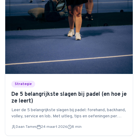
Strategie
De 5 belangrijkste slagen bij padel (en hoe je
ze leert)
Leer de 5 belangrijkste slagen bij padel: forehand, backhand,
volley, service en lob. Met uitleg, tips en oefeningen per
slag.
Daan Tames
24 maart 2026
8
min