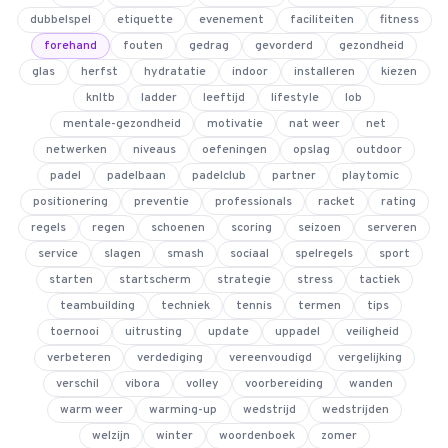
dubbelspel
etiquette
evenement
faciliteiten
fitness
forehand
fouten
gedrag
gevorderd
gezondheid
glas
herfst
hydratatie
indoor
installeren
kiezen
4.9
van 128 reviews
knltb
ladder
leeftijd
lifestyle
lob
mentale-gezondheid
motivatie
nat weer
net
netwerken
niveaus
oefeningen
opslag
outdoor
padel
padelbaan
padelclub
partner
playtomic
positionering
preventie
professionals
racket
rating
regels
regen
schoenen
scoring
seizoen
serveren
service
slagen
smash
sociaal
spelregels
sport
starten
startscherm
strategie
stress
tactiek
teambuilding
techniek
tennis
termen
tips
toernooi
uitrusting
update
uppadel
veiligheid
verbeteren
verdediging
vereenvoudigd
vergelijking
verschil
vibora
volley
voorbereiding
wanden
warm weer
warming-up
wedstrijd
wedstrijden
welzijn
winter
woordenboek
zomer