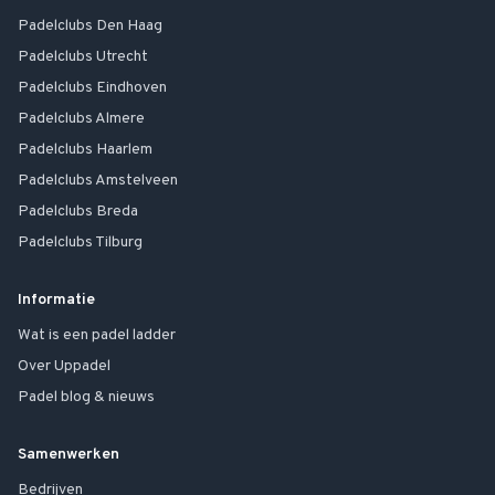
Padelclubs
Den Haag
Padelclubs
Utrecht
Padelclubs
Eindhoven
Padelclubs
Almere
Padelclubs
Haarlem
Padelclubs
Amstelveen
Padelclubs
Breda
Padelclubs
Tilburg
Informatie
Wat is een padel ladder
Over Uppadel
Padel blog & nieuws
Samenwerken
Bedrijven