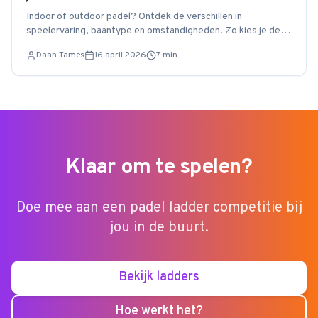
Indoor of outdoor padel? Ontdek de verschillen in
speelervaring, baantype en omstandigheden. Zo kies je de
baan die het best bij jou past.
Daan Tames
16 april 2026
7
min
Klaar om te spelen?
Doe mee aan een padel ladder competitie bij
jou in de buurt.
Bekijk ladders
Hoe werkt het?