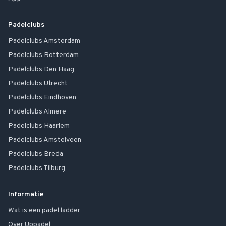
Padelclubs
Padelclubs
Amsterdam
Padelclubs
Rotterdam
Padelclubs
Den Haag
Padelclubs
Utrecht
Padelclubs
Eindhoven
Padelclubs
Almere
Padelclubs
Haarlem
Padelclubs
Amstelveen
Padelclubs
Breda
Padelclubs
Tilburg
Informatie
Wat is een padel ladder
Over Uppadel