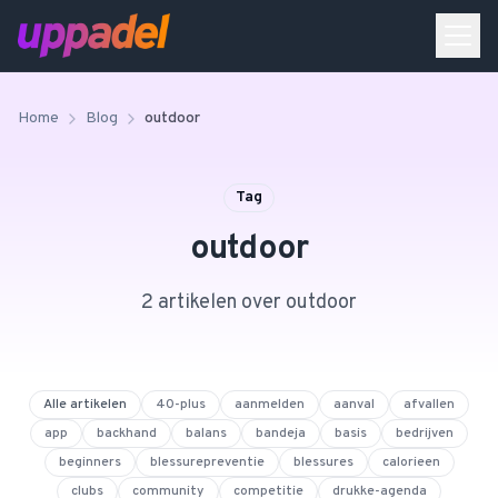
Home
Blog
outdoor
Tag
outdoor
2
artikel
en
over
outdoor
Alle artikelen
40-plus
aanmelden
aanval
afvallen
app
backhand
balans
bandeja
basis
bedrijven
beginners
blessurepreventie
blessures
calorieen
clubs
community
competitie
drukke-agenda