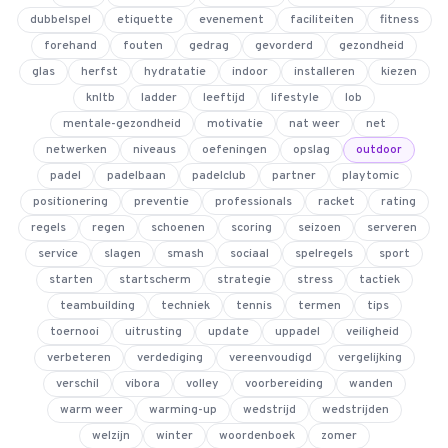
dubbelspel
etiquette
evenement
faciliteiten
fitness
forehand
fouten
gedrag
gevorderd
gezondheid
glas
herfst
hydratatie
indoor
installeren
kiezen
4.9
van 128 reviews
knltb
ladder
leeftijd
lifestyle
lob
mentale-gezondheid
motivatie
nat weer
net
netwerken
niveaus
oefeningen
opslag
outdoor
padel
padelbaan
padelclub
partner
playtomic
positionering
preventie
professionals
racket
rating
regels
regen
schoenen
scoring
seizoen
serveren
service
slagen
smash
sociaal
spelregels
sport
starten
startscherm
strategie
stress
tactiek
teambuilding
techniek
tennis
termen
tips
toernooi
uitrusting
update
uppadel
veiligheid
verbeteren
verdediging
vereenvoudigd
vergelijking
verschil
vibora
volley
voorbereiding
wanden
warm weer
warming-up
wedstrijd
wedstrijden
welzijn
winter
woordenboek
zomer