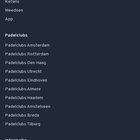
Ketens
Meedoen
App
Padelclubs
Padelclubs
Amsterdam
Padelclubs
Rotterdam
Padelclubs
Den Haag
Padelclubs
Utrecht
Padelclubs
Eindhoven
Padelclubs
Almere
Padelclubs
Haarlem
Padelclubs
Amstelveen
Padelclubs
Breda
Padelclubs
Tilburg