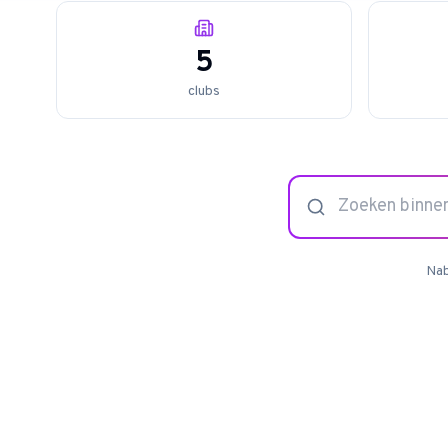
5
clubs
Nab