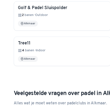
Golf & Padel Sluispolder
2
banen
·
Outdoor
Alkmaar
Tree11
4
banen
·
Indoor
Alkmaar
Veelgestelde vragen over padel in
Al
Alles wat je moet weten over padelclubs in
Alkmaar
.