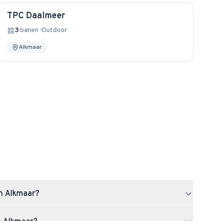
TPC Daalmeer
3
banen
·
Outdoor
Alkmaar
in Alkmaar?
in totaal 19 padelbanen.