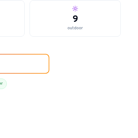
9
outdoor
er