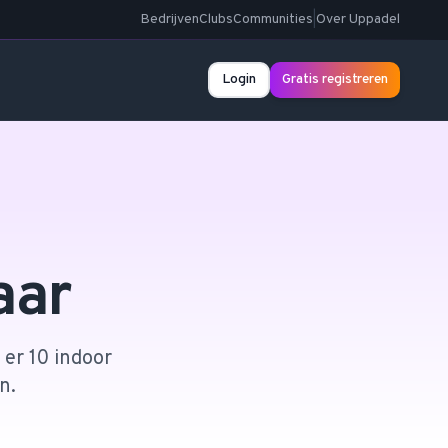
Bedrijven
Clubs
Communities
|
Over Uppadel
Login
Gratis registreren
aar
 er 10 indoor
n.