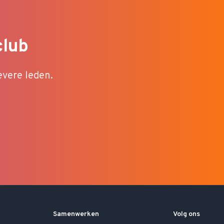
club
evere leden.
Samenwerken
Volg ons