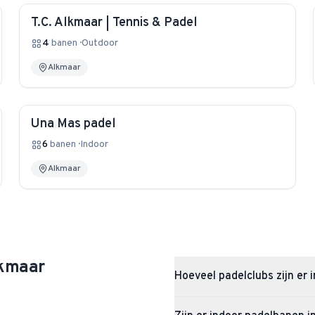
T.C. Alkmaar | Tennis & Padel
4
banen
·
Outdoor
Alkmaar
Una Mas padel
6
banen
·
Indoor
Alkmaar
kmaar
Hoeveel padelclubs zijn er 
Alkmaar heeft 5 padelclubs met 