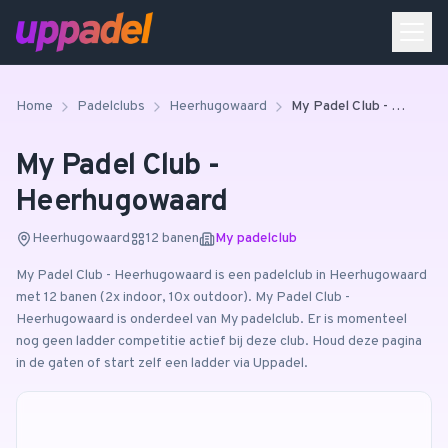
Home
Padelclubs
Heerhugowaard
My Padel Club - Heerhugowaard
My Padel Club -
Heerhugowaard
Heerhugowaard
12
banen
My padelclub
My Padel Club - Heerhugowaard
is een padelclub in
Heerhugowaard
met 12 banen
(2x indoor, 10x outdoor)
.
My Padel Club -
Heerhugowaard is onderdeel van My padelclub.
Er is momenteel
nog geen ladder competitie actief bij deze club. Houd deze pagina
in de gaten of start zelf een ladder via Uppadel.