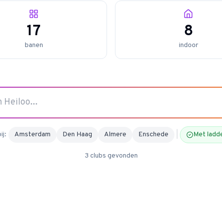
17
8
banen
indoor
ij:
Amsterdam
Den Haag
Almere
Enschede
|
Met ladd
3
clubs
gevonden