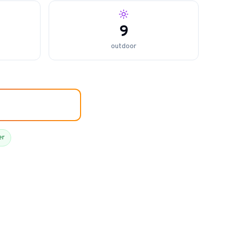
9
outdoor
er