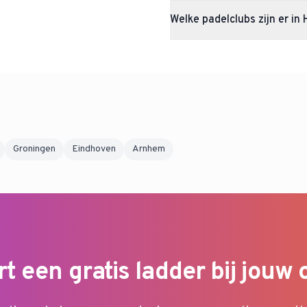
Op dit moment zijn er nog geen a
Welke padelclubs zijn er in 
ladder starten zodra er voldoend
In Heiloo vind je onder andere P
er 3 padelclubs in Heiloo.
Groningen
Eindhoven
Arnhem
rt een gratis ladder bij jouw 