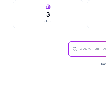
3
clubs
Nab