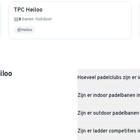
TPC Heiloo
6
banen
·
Outdoor
Heiloo
iloo
Hoeveel padelclubs zijn er 
Heiloo heeft 3 padelclubs met in
Zijn er indoor padelbanen i
Ja, Heiloo heeft 8 indoor padelb
Zijn er outdoor padelbanen 
Ja, Heiloo heeft 9 outdoor padelb
Zijn er ladder competities i
door kunt spelen.