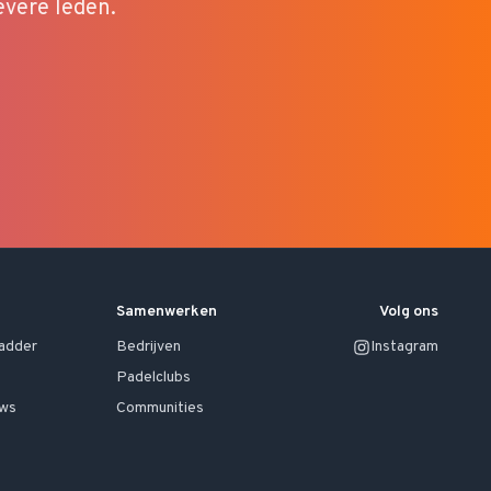
evere leden.
Samenwerken
Volg ons
ladder
Bedrijven
Instagram
Padelclubs
uws
Communities