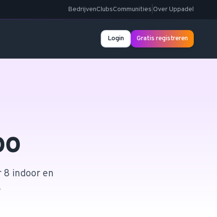
Bedrijven
Clubs
Communities
|
Over Uppadel
Login
Gratis registreren
oo
r 8 indoor en
.