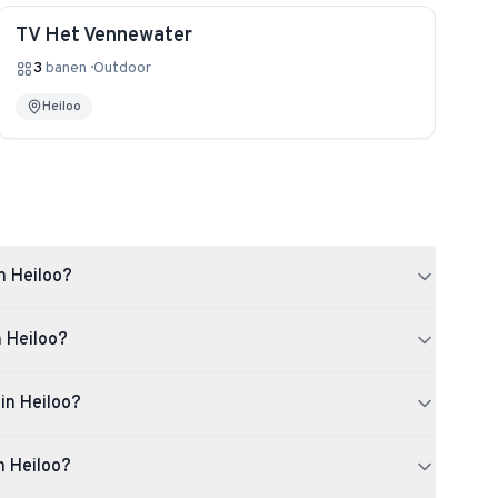
TV Het Vennewater
3
banen
·
Outdoor
Heiloo
in Heiloo?
 totaal 17 padelbanen.
n Heiloo?
anen verspreid over de padelclubs in de stad.
in Heiloo?
anen. Daarnaast zijn er 8 indoor banen, zodat je het hele jaar
n Heiloo?