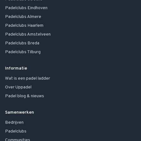
Padelclubs
Eindhoven
Padelclubs
Almere
Padelclubs
Haarlem
Padelclubs
Amstelveen
Padelclubs
Breda
Padelclubs
Tilburg
Informatie
Wat is een padel ladder
Over Uppadel
Padel blog & nieuws
Samenwerken
Bedrijven
Padelclubs
Communities