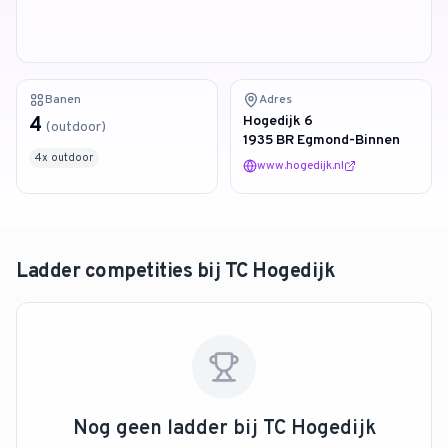
4.9
van 128 reviews
Banen
Adres
4
Hogedijk 6
(
outdoor
)
1935 BR Egmond-Binnen
4
x
outdoor
www.hogedijk.nl
Ladder competities bij
TC Hogedijk
Nog geen ladder bij
TC Hogedijk