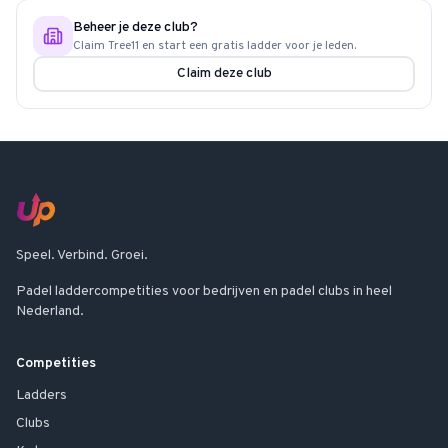
Beheer je deze club?
Claim
Tree11
en start een gratis ladder voor je leden.
Claim deze club
Speel. Verbind. Groei.
Padel laddercompetities voor bedrijven en padel clubs in heel
Nederland.
Competities
Ladders
Clubs