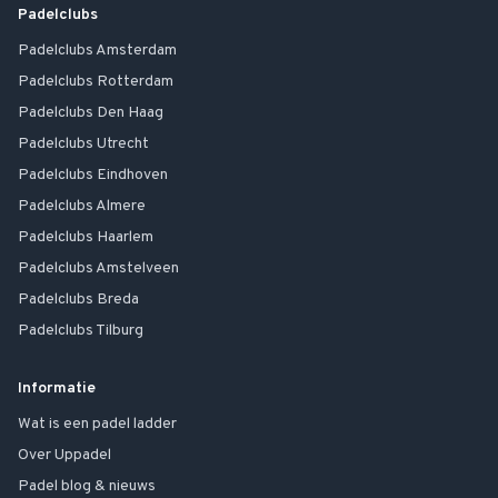
Padelclubs
Padelclubs
Amsterdam
Padelclubs
Rotterdam
Padelclubs
Den Haag
Padelclubs
Utrecht
Padelclubs
Eindhoven
Padelclubs
Almere
Padelclubs
Haarlem
Padelclubs
Amstelveen
Padelclubs
Breda
Padelclubs
Tilburg
Informatie
Wat is een padel ladder
Over Uppadel
Padel blog & nieuws