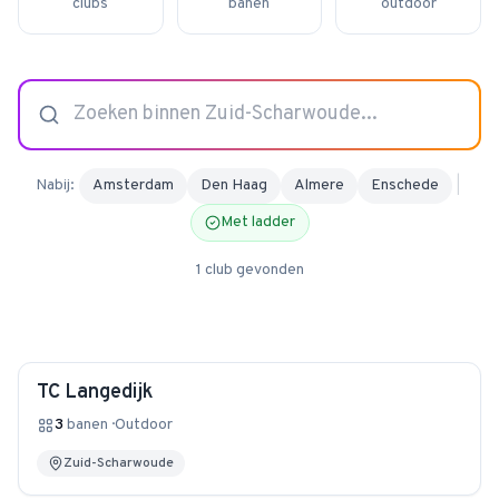
clubs
banen
outdoor
4.9
van 128 reviews
Nabij:
Amsterdam
Den Haag
Almere
Enschede
|
Met ladder
1
club
gevonden
TC Langedijk
3
banen
·
Outdoor
Zuid-Scharwoude