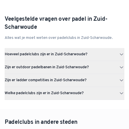
Veelgestelde vragen over padel in
Zuid-
Scharwoude
Alles wat je moet weten over padelclubs in
Zuid-Scharwoude
.
Hoeveel padelclubs zijn er in Zuid-Scharwoude?
Zuid-Scharwoude heeft 1 padelclubs met in totaal 3 padelbanen.
Zijn er outdoor padelbanen in Zuid-Scharwoude?
Ja, Zuid-Scharwoude heeft 3 outdoor padelbanen. Ideaal voor
Zijn er ladder competities in Zuid-Scharwoude?
lekker buiten spelen bij mooi weer.
Op dit moment zijn er nog geen actieve ladder competities in Zuid-
Welke padelclubs zijn er in Zuid-Scharwoude?
Scharwoude. Via Uppadel kun je een ladder starten zodra er
voldoende interesse is.
In Zuid-Scharwoude vind je onder andere TC Langedijk. In totaal zijn
er 1 padelclubs in Zuid-Scharwoude.
Padelclubs in andere steden