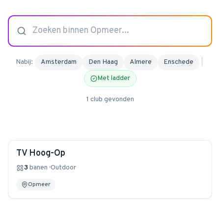
4.9
van 128 reviews
Nabij:
Amsterdam
Den Haag
Almere
Enschede
|
Met ladder
1
club
gevonden
TV Hoog-Op
3
banen
·
Outdoor
Opmeer