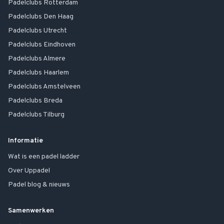
Padelclubs
Rotterdam
Padelclubs
Den Haag
Padelclubs
Utrecht
Padelclubs
Eindhoven
Padelclubs
Almere
Padelclubs
Haarlem
Padelclubs
Amstelveen
Padelclubs
Breda
Padelclubs
Tilburg
Informatie
Wat is een padel ladder
Over Uppadel
Padel blog & nieuws
Samenwerken