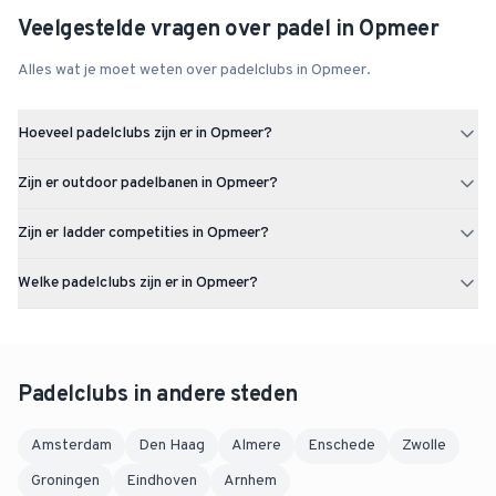
Veelgestelde vragen over padel in
Opmeer
Alles wat je moet weten over padelclubs in
Opmeer
.
Hoeveel padelclubs zijn er in Opmeer?
Opmeer heeft 1 padelclubs met in totaal 3 padelbanen.
Zijn er outdoor padelbanen in Opmeer?
Ja, Opmeer heeft 3 outdoor padelbanen. Ideaal voor lekker buiten
Zijn er ladder competities in Opmeer?
spelen bij mooi weer.
Op dit moment zijn er nog geen actieve ladder competities in
Welke padelclubs zijn er in Opmeer?
Opmeer. Via Uppadel kun je een ladder starten zodra er voldoende
interesse is.
In Opmeer vind je onder andere TV Hoog-Op. In totaal zijn er 1
padelclubs in Opmeer.
Padelclubs in andere steden
Amsterdam
Den Haag
Almere
Enschede
Zwolle
Groningen
Eindhoven
Arnhem