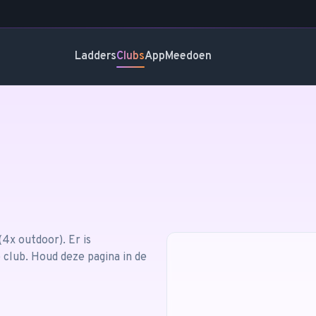
Ladders
Clubs
App
Meedoen
(4x outdoor)
.
Er is
 club. Houd deze pagina in de