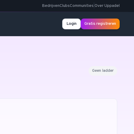
Bedrijven
Clubs
Communities
|
Over Uppadel
Login
Gratis registreren
Geen ladder