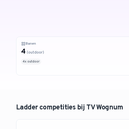
Banen
4
(
outdoor
)
4
x
outdoor
Ladder competities bij
TV Wognum