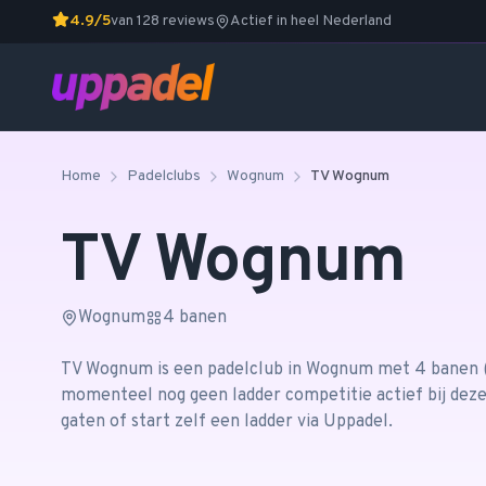
4.9/5
van 128 reviews
Actief in heel Nederland
Home
Padelclubs
Wognum
TV Wognum
TV Wognum
Wognum
4
banen
TV Wognum
is een padelclub in
Wognum
met 4 banen
momenteel nog geen ladder competitie actief bij deze
gaten of start zelf een ladder via Uppadel.