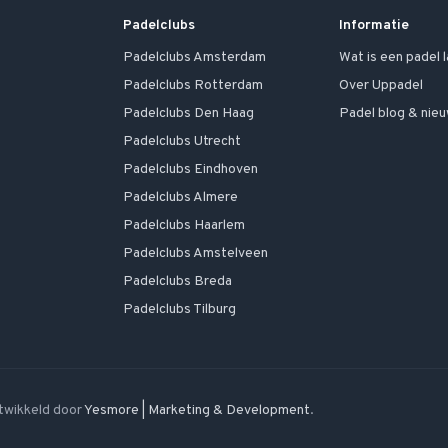
Padelclubs
Informatie
Padelclubs
Amsterdam
Wat is een padel 
Padelclubs
Rotterdam
Over Uppadel
Padelclubs
Den Haag
Padel blog & nie
Padelclubs
Utrecht
Padelclubs
Eindhoven
Padelclubs
Almere
Padelclubs
Haarlem
Padelclubs
Amstelveen
Padelclubs
Breda
Padelclubs
Tilburg
twikkeld door
Yesmore | Marketing & Development
.