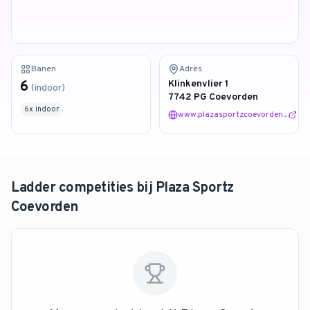
4.9
van 128 reviews
Banen
Adres
6
Klinkenvlier 1
(
indoor
)
7742 PG Coevorden
6
x
indoor
www.plazasportzcoevorden.
...
Ladder competities bij
Plaza Sportz
Coevorden