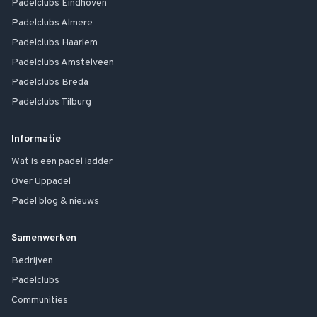
Padelclubs
Eindhoven
Padelclubs
Almere
Padelclubs
Haarlem
Padelclubs
Amstelveen
Padelclubs
Breda
Padelclubs
Tilburg
Informatie
Wat is een padel ladder
Over Uppadel
Padel blog & nieuws
Samenwerken
Bedrijven
Padelclubs
Communities