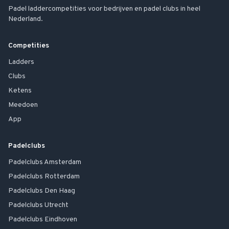
Padel laddercompetities voor bedrijven en padel clubs in heel
Nederland.
Competities
Ladders
Clubs
Ketens
Meedoen
App
Padelclubs
Padelclubs
Amsterdam
Padelclubs
Rotterdam
Padelclubs
Den Haag
Padelclubs
Utrecht
Padelclubs
Eindhoven