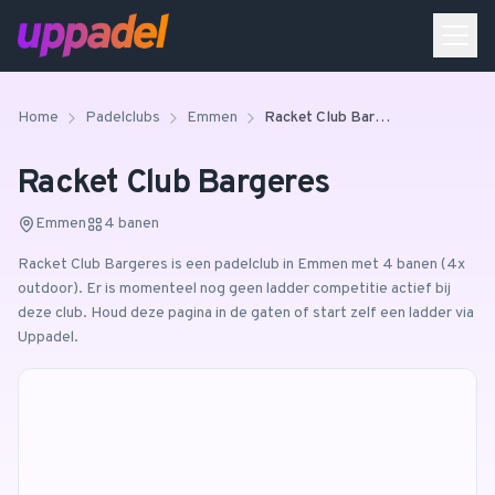
Home
Padelclubs
Emmen
Racket Club Bargeres
Racket Club Bargeres
Emmen
4
banen
Racket Club Bargeres
is een padelclub in
Emmen
met 4 banen
(4x
outdoor)
.
Er is momenteel nog geen ladder competitie actief bij
deze club. Houd deze pagina in de gaten of start zelf een ladder via
Uppadel.