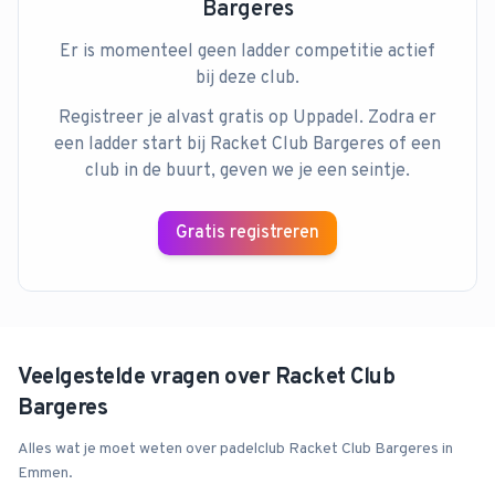
Bargeres
Er is momenteel geen ladder competitie actief
bij deze club.
Registreer je alvast gratis op Uppadel. Zodra er
een ladder start bij
Racket Club Bargeres
of een
club in de buurt, geven we je een seintje.
Gratis registreren
Veelgestelde vragen over
Racket Club
Bargeres
Alles wat je moet weten over padelclub
Racket Club Bargeres
in
Emmen
.