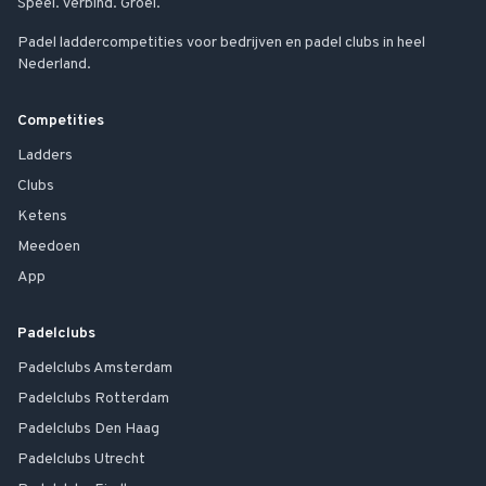
Speel. Verbind. Groei.
Padel laddercompetities voor bedrijven en padel clubs in heel
Nederland.
Competities
Ladders
Clubs
Ketens
Meedoen
App
Padelclubs
Padelclubs
Amsterdam
Padelclubs
Rotterdam
Padelclubs
Den Haag
Padelclubs
Utrecht