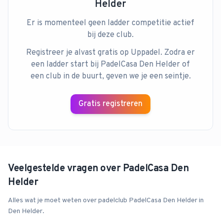
Helder
Er is momenteel geen ladder competitie actief
bij deze club.
Registreer je alvast gratis op Uppadel. Zodra er
een ladder start bij
PadelCasa Den Helder
of
een club in de buurt, geven we je een seintje.
Gratis registreren
Veelgestelde vragen over
PadelCasa Den
Helder
Alles wat je moet weten over padelclub
PadelCasa Den Helder
in
Den Helder
.