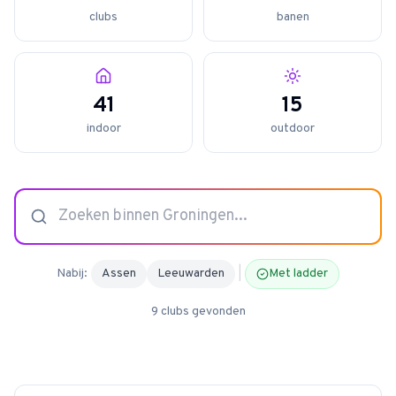
clubs
banen
4.9
van 128 reviews
41
15
indoor
outdoor
Nabij:
Assen
Leeuwarden
|
Met ladder
9
clubs
gevonden