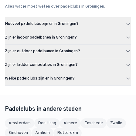
Alles wat je moet weten over padelclubs in
Groningen
.
Hoeveel padelclubs zijn er in Groningen?
Groningen heeft 9 padelclubs met in totaal 56 padelbanen.
Zijn er indoor padelbanen in Groningen?
Ja, Groningen heeft 41 indoor padelbanen verspreid over de
Zijn er outdoor padelbanen in Groningen?
padelclubs in de stad.
Ja, Groningen heeft 15 outdoor padelbanen. Daarnaast zijn er 41
Zijn er ladder competities in Groningen?
indoor banen, zodat je het hele jaar door kunt spelen.
Op dit moment zijn er nog geen actieve ladder competities in
Welke padelclubs zijn er in Groningen?
Groningen. Via Uppadel kun je een ladder starten zodra er
voldoende interesse is.
In Groningen vind je onder andere Aclo Sportcentrum, Cream
Crackers Tennis & Padel, GSPV De Ramenlappers. In totaal zijn er 9
padelclubs in Groningen.
Padelclubs in andere steden
Amsterdam
Den Haag
Almere
Enschede
Zwolle
Eindhoven
Arnhem
Rotterdam