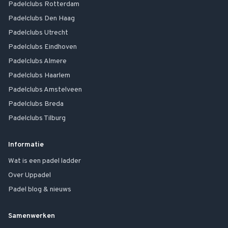
Padelclubs
Rotterdam
Padelclubs
Den Haag
Padelclubs
Utrecht
Padelclubs
Eindhoven
Padelclubs
Almere
Padelclubs
Haarlem
Padelclubs
Amstelveen
Padelclubs
Breda
Padelclubs
Tilburg
Informatie
Wat is een padel ladder
Over Uppadel
Padel blog & nieuws
Samenwerken