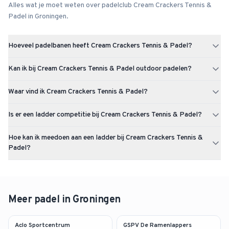
Alles wat je moet weten over padelclub
Cream Crackers Tennis &
Padel
in
Groningen
.
Hoeveel padelbanen heeft Cream Crackers Tennis & Padel?
Cream Crackers Tennis & Padel heeft 3 padelbanen (3x outdoor).
Kan ik bij Cream Crackers Tennis & Padel outdoor padelen?
De club is gevestigd in Groningen.
Cream Crackers Tennis & Padel heeft 3 outdoor padelbanen.
Waar vind ik Cream Crackers Tennis & Padel?
Cream Crackers Tennis & Padel is gevestigd op Laan Corpus den
Is er een ladder competitie bij Cream Crackers Tennis & Padel?
Hoorn 98 te Groningen.
Er is momenteel nog geen ladder competitie actief bij Cream
Hoe kan ik meedoen aan een ladder bij Cream Crackers Tennis &
Crackers Tennis & Padel. Via Uppadel kun je een ladder starten of je
Padel?
aanmelden zodra er een beschikbaar komt.
Kijk op de pagina van Cream Crackers Tennis & Padel op Uppadel of
er actieve ladders zijn. Op dit moment is er nog geen ladder actief
bij deze club. Zodra er een ladder start kun je je individueel
aanmelden en een team aanmaken. Je wordt ingedeeld op
Meer padel in
Groningen
speelsterkte en speelt op eigen tempo.
Aclo Sportcentrum
GSPV De Ramenlappers