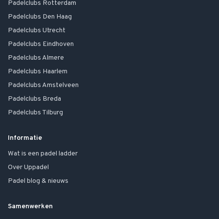
Padelclubs
Rotterdam
Padelclubs
Den Haag
Padelclubs
Utrecht
Padelclubs
Eindhoven
Padelclubs
Almere
Padelclubs
Haarlem
Padelclubs
Amstelveen
Padelclubs
Breda
Padelclubs
Tilburg
Informatie
Wat is een padel ladder
Over Uppadel
Padel blog & nieuws
Samenwerken