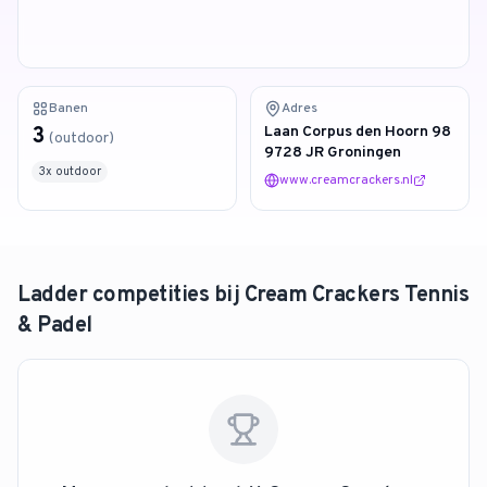
4.9
van 128 reviews
Banen
Adres
3
Laan Corpus den Hoorn 98
(
outdoor
)
9728 JR Groningen
3
x
outdoor
www.creamcrackers.nl
Ladder competities bij
Cream Crackers Tennis
& Padel