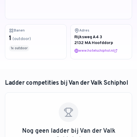
4.9
van 128 reviews
Banen
Adres
1
Rijksweg A4 3
(
outdoor
)
2132 MA Hoofddorp
1
x
outdoor
www.hotelschiphol.nl
Ladder competities bij
Van der Valk Schiphol
Nog geen ladder bij
Van der Valk