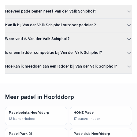
Hoeveel padelbanen heeft Van der Valk Schiphol?
Van der Valk Schiphol heeft 1 padelbaan (1x outdoor). De club is
Kan ik bij Van der Valk Schiphol outdoor padelen?
gevestigd in Hoofddorp.
Van der Valk Schiphol heeft 1 outdoor padelbaan.
Waar vind ik Van der Valk Schiphol?
Van der Valk Schiphol is gevestigd op Rijksweg A4 3 te Hoofddorp.
Is er een ladder competitie bij Van der Valk Schiphol?
Er is momenteel nog geen ladder competitie actief bij Van der Valk
Hoe kan ik meedoen aan een ladder bij Van der Valk Schiphol?
Schiphol. Via Uppadel kun je een ladder starten of je aanmelden
zodra er een beschikbaar komt.
Kijk op de pagina van Van der Valk Schiphol op Uppadel of er actieve
ladders zijn. Op dit moment is er nog geen ladder actief bij deze
club. Zodra er een ladder start kun je je individueel aanmelden en
een team aanmaken. Je wordt ingedeeld op speelsterkte en speelt
Meer padel in
Hoofddorp
op eigen tempo.
Padelpoints Hoofddorp
HOME Padel
12
banen
· Indoor
17
banen
· Indoor
Padel Park 21
Padelclub Hoofddorp