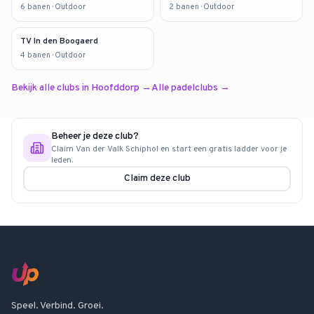
6
banen
· Outdoor
2
banen
· Outdoor
TV In den Boogaerd
4
banen
· Outdoor
Bekijk alle clubs in
Hoofddorp
→
Alle padelclubs →
Beheer je deze club?
Claim
Van der Valk Schiphol
en start een gratis ladder voor je
leden.
Claim deze club
Speel. Verbind. Groei.