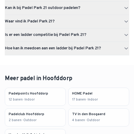
Padel Park 21 heeft 6 padelbanen (6x outdoor). De club is
Kan ik bij Padel Park 21 outdoor padelen?
gevestigd in Hoofddorp.
Padel Park 21 heeft 6 outdoor padelbanen.
Waar vind ik Padel Park 21?
Padel Park 21 is gevestigd op Nieuwe Molenaarslaan 10 te
Is er een ladder competitie bij Padel Park 21?
Hoofddorp.
Er is momenteel nog geen ladder competitie actief bij Padel Park
Hoe kan ik meedoen aan een ladder bij Padel Park 21?
21. Via Uppadel kun je een ladder starten of je aanmelden zodra er
een beschikbaar komt.
Kijk op de pagina van Padel Park 21 op Uppadel of er actieve
ladders zijn. Op dit moment is er nog geen ladder actief bij deze
club. Zodra er een ladder start kun je je individueel aanmelden en
een team aanmaken. Je wordt ingedeeld op speelsterkte en speelt
Meer padel in
Hoofddorp
op eigen tempo.
Padelpoints Hoofddorp
HOME Padel
12
banen
· Indoor
17
banen
· Indoor
Padelclub Hoofddorp
TV In den Boogaerd
2
banen
· Outdoor
4
banen
· Outdoor