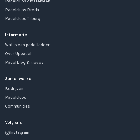
Padelclubs
Amstelveen
Padelclubs
Breda
Padelclubs
Tilburg
Informatie
Wat is een padel ladder
Over Uppadel
Padel blog & nieuws
Samenwerken
Bedrijven
Padelclubs
Communities
Volg ons
Instagram