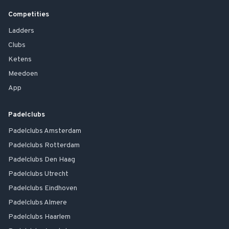
Competities
Ladders
Clubs
Ketens
Meedoen
App
Padelclubs
Padelclubs
Amsterdam
Padelclubs
Rotterdam
Padelclubs
Den Haag
Padelclubs
Utrecht
Padelclubs
Eindhoven
Padelclubs
Almere
Padelclubs
Haarlem