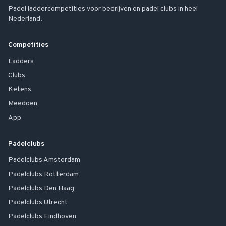
Padel laddercompetities voor bedrijven en padel clubs in heel
Nederland.
Competities
Ladders
Clubs
Ketens
Meedoen
App
Padelclubs
Padelclubs
Amsterdam
Padelclubs
Rotterdam
Padelclubs
Den Haag
Padelclubs
Utrecht
Padelclubs
Eindhoven