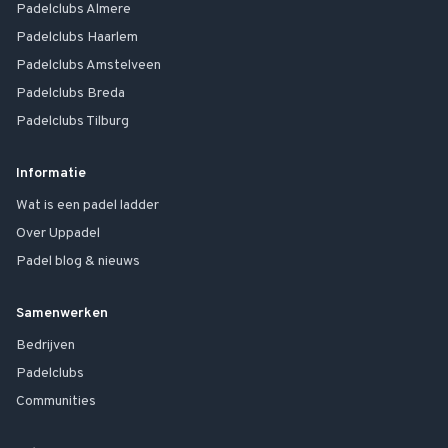
Padelclubs
Almere
Padelclubs
Haarlem
Padelclubs
Amstelveen
Padelclubs
Breda
Padelclubs
Tilburg
Informatie
Wat is een padel ladder
Over Uppadel
Padel blog & nieuws
Samenwerken
Bedrijven
Padelclubs
Communities