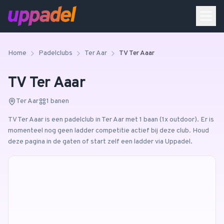
Home
Padelclubs
Ter Aar
TV Ter Aaar
TV Ter Aaar
Ter Aar
1
banen
TV Ter Aaar
is een padelclub in
Ter Aar
met 1 baan
(1x outdoor)
.
Er is
momenteel nog geen ladder competitie actief bij deze club. Houd
deze pagina in de gaten of start zelf een ladder via Uppadel.