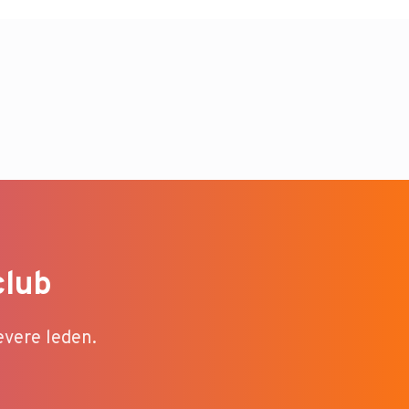
club
evere leden.