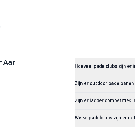
r Aar
Hoeveel padelclubs zijn er 
Ter Aar heeft 1 padelclubs met in
Zijn er outdoor padelbanen 
Ja, Ter Aar heeft 1 outdoor pade
Zijn er ladder competities 
Op dit moment zijn er nog geen a
Welke padelclubs zijn er in 
ladder starten zodra er voldoend
In Ter Aar vind je onder andere TV 