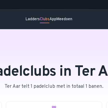
Ladders
Clubs
App
Meedoen
adelclubs in
Ter A
Ter Aar telt 1 padelclub met in totaal 1 banen.