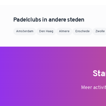
Padelclubs in andere steden
Amsterdam
Den Haag
Almere
Enschede
Zwolle
Sta
Meer activi