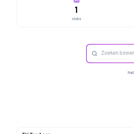
1
clubs
Nab