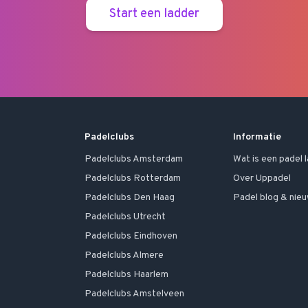
Start een ladder
Padelclubs
Informatie
Padelclubs
Amsterdam
Wat is een padel 
Padelclubs
Rotterdam
Over Uppadel
Padelclubs
Den Haag
Padel blog & nie
Padelclubs
Utrecht
Padelclubs
Eindhoven
Padelclubs
Almere
Padelclubs
Haarlem
Padelclubs
Amstelveen