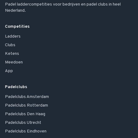
Padel laddercompetities voor bedrijven en padel clubs in heel
Nederland.
Competities
Ladders
Clubs
Ketens
Meedoen
App
Padelclubs
Padelclubs
Amsterdam
Padelclubs
Rotterdam
Padelclubs
Den Haag
Padelclubs
Utrecht
Padelclubs
Eindhoven