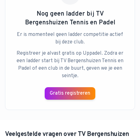
Nog geen ladder bij
TV
Bergenshuizen Tennis en Padel
Er is momenteel geen ladder competitie actief
bij deze club.
Registreer je alvast gratis op Uppadel. Zodra er
een ladder start bij
TV Bergenshuizen Tennis en
Padel
of een club in de buurt, geven we je een
seintje.
Gratis registreren
Veelgestelde vragen over
TV Bergenshuizen