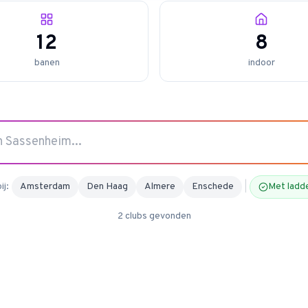
12
8
banen
indoor
ij:
Amsterdam
Den Haag
Almere
Enschede
|
Met ladd
2
clubs
gevonden