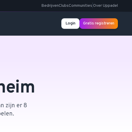
Bedrijven
Clubs
Communities
|
Over Uppadel
Login
Gratis registreren
heim
n zijn er 8
pelen.