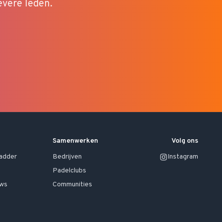
evere leden.
Samenwerken
Volg ons
ladder
Bedrijven
Instagram
Padelclubs
uws
Communities