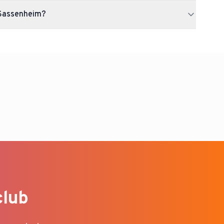
ctieve ladder competities in Sassenheim. Via Uppadel kun je een
n Sassenheim?
e interesse is.
e KV TOP, Terwegen Indoor. In totaal zijn er 2 padelclubs in
club