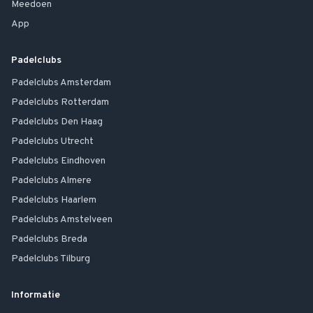
Meedoen
App
Padelclubs
Padelclubs
Amsterdam
Padelclubs
Rotterdam
Padelclubs
Den Haag
Padelclubs
Utrecht
Padelclubs
Eindhoven
Padelclubs
Almere
Padelclubs
Haarlem
Padelclubs
Amstelveen
Padelclubs
Breda
Padelclubs
Tilburg
Informatie