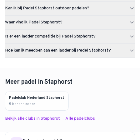
Padel Staphorst heeft 3 padelbanen (3x outdoor). De club is
Kan ik bij Padel Staphorst outdoor padelen?
gevestigd in Staphorst.
Padel Staphorst heeft 3 outdoor padelbanen.
Waar vind ik Padel Staphorst?
Padel Staphorst is gevestigd op J.J. Gorterlaan 6 te Staphorst.
Is er een ladder competitie bij Padel Staphorst?
Er is momenteel nog geen ladder competitie actief bij Padel
Hoe kan ik meedoen aan een ladder bij Padel Staphorst?
Staphorst. Via Uppadel kun je een ladder starten of je aanmelden
zodra er een beschikbaar komt.
Kijk op de pagina van Padel Staphorst op Uppadel of er actieve
ladders zijn. Op dit moment is er nog geen ladder actief bij deze
club. Zodra er een ladder start kun je je individueel aanmelden en
een team aanmaken. Je wordt ingedeeld op speelsterkte en speelt
Meer padel in
Staphorst
op eigen tempo.
Padelclub Nederland Staphorst
5
banen
· Indoor
Bekijk alle clubs in
Staphorst
→
Alle padelclubs →