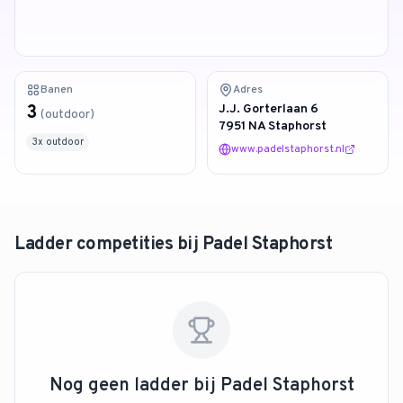
4.9
van 128 reviews
Banen
Adres
3
J.J. Gorterlaan 6
(
outdoor
)
7951 NA Staphorst
3
x
outdoor
www.padelstaphorst.nl
Ladder competities bij
Padel Staphorst
Nog geen ladder bij
Padel Staphorst