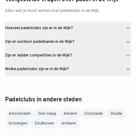
Alles wat je moet weten over padelclubs in
de Wijk
.
Hoeveel padelclubs zijn er in de Wijk?
de Wijk heeft 1 padelclubs met in totaal 2 padelbanen.
Zijn er outdoor padelbanen in de Wijk?
Ja, de Wijk heeft 2 outdoor padelbanen. Ideaal voor lekker buiten
Zijn er ladder competities in de Wijk?
spelen bij mooi weer.
Op dit moment zijn er nog geen actieve ladder competities in de
Welke padelclubs zijn er in de Wijk?
Wijk. Via Uppadel kun je een ladder starten zodra er voldoende
interesse is.
In de Wijk vind je onder andere RSV Voorwijk. In totaal zijn er 1
padelclubs in de Wijk.
Padelclubs in andere steden
Amsterdam
Den Haag
Almere
Enschede
Zwolle
Groningen
Eindhoven
Arnhem