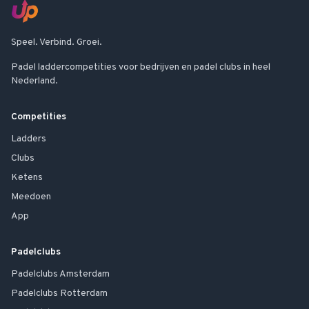
Speel. Verbind. Groei.
Padel laddercompetities voor bedrijven en padel clubs in heel
Nederland.
Competities
Ladders
Clubs
Ketens
Meedoen
App
Padelclubs
Padelclubs
Amsterdam
Padelclubs
Rotterdam