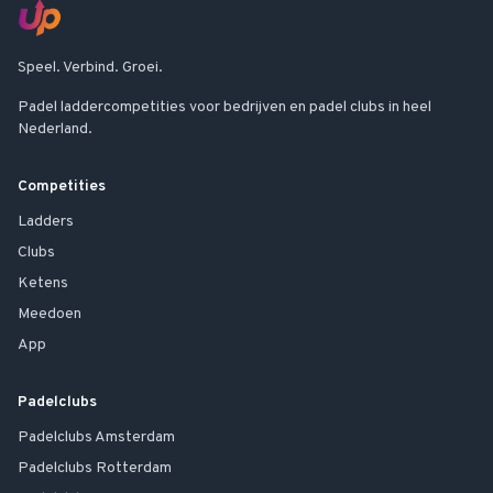
Speel. Verbind. Groei.
Padel laddercompetities voor bedrijven en padel clubs in heel
Nederland.
Competities
Ladders
Clubs
Ketens
Meedoen
App
Padelclubs
Padelclubs
Amsterdam
Padelclubs
Rotterdam