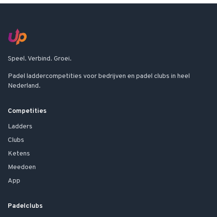
Speel. Verbind. Groei.
Padel laddercompetities voor bedrijven en padel clubs in heel
Nederland.
Competities
Ladders
Clubs
Ketens
Meedoen
App
Padelclubs