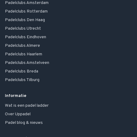
Padelclubs
Amsterdam
Padelclubs
Rotterdam
Padelclubs
Den Haag
Padelclubs
Utrecht
Padelclubs
Eindhoven
Padelclubs
Almere
Padelclubs
Haarlem
Padelclubs
Amstelveen
Padelclubs
Breda
Padelclubs
Tilburg
Informatie
Wat is een padel ladder
Over Uppadel
Padel blog & nieuws