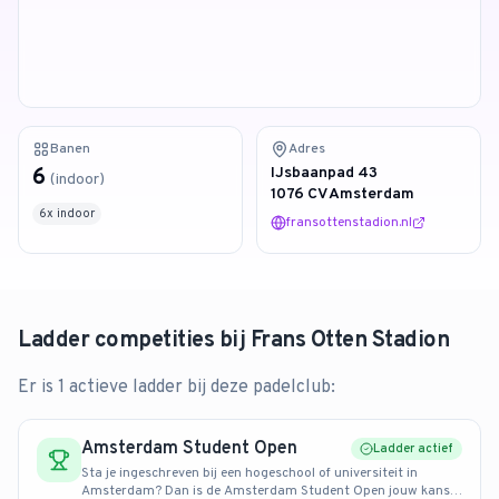
4.9
van 128 reviews
Banen
Adres
6
IJsbaanpad 43
(
indoor
)
1076 CV Amsterdam
6
x
indoor
fransottenstadion.nl
Ladder competities bij
Frans Otten Stadion
Er is 1 actieve ladder bij deze padelclub:
Amsterdam Student Open
Ladder actief
Sta je ingeschreven bij een hogeschool of universiteit in
Amsterdam? Dan is de Amsterdam Student Open jouw kans