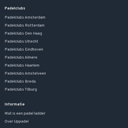
Padelclubs
Padelclubs
Amsterdam
Padelclubs
Rotterdam
Padelclubs
Den Haag
Padelclubs
Utrecht
Padelclubs
Eindhoven
Padelclubs
Almere
Padelclubs
Haarlem
Padelclubs
Amstelveen
Padelclubs
Breda
Padelclubs
Tilburg
Informatie
Wat is een padel ladder
Over Uppadel