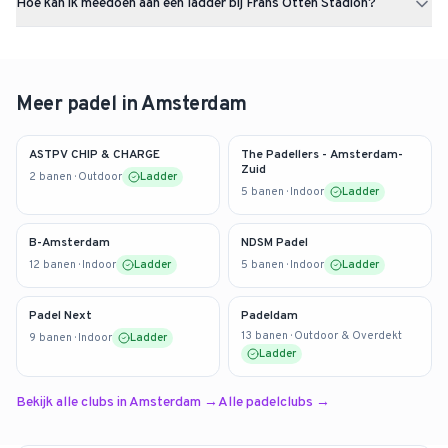
Hoe kan ik meedoen aan een ladder bij Frans Otten Stadion?
vandaag nog aan!
Kijk op de
ladderpagina van
Frans Otten Stadion
. Er
is momenteel 1
actieve ladder
. Meld je individueel aan en maak je team aan. Je
wordt ingedeeld op jullie gemiddelde speelsterkte en speelt op
eigen tempo wedstrijden tegen andere teams. Scores voer je in via
Meer padel in
Amsterdam
de app, de stand wordt automatisch bijgewerkt.
ASTPV CHIP & CHARGE
The Padellers - Amsterdam-
Zuid
2
banen
· Outdoor
Ladder
5
banen
· Indoor
Ladder
B-Amsterdam
NDSM Padel
12
banen
· Indoor
Ladder
5
banen
· Indoor
Ladder
Padel Next
Padeldam
13
banen
· Outdoor & Overdekt
9
banen
· Indoor
Ladder
Ladder
Bekijk alle clubs in
Amsterdam
→
Alle padelclubs →