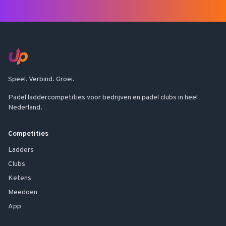
Speel. Verbind. Groei.
Padel laddercompetities voor bedrijven en padel clubs in heel
Nederland.
Competities
Ladders
Clubs
Ketens
Meedoen
App