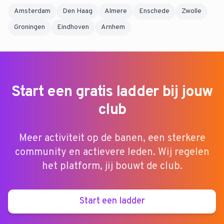
Amsterdam
Den Haag
Almere
Enschede
Zwolle
Groningen
Eindhoven
Arnhem
Start een gratis ladder bij jouw
club
Meer activiteit op de banen, een sterkere
community en actievere leden. Wij regelen
het platform, jij bouwt de club.
Start een ladder