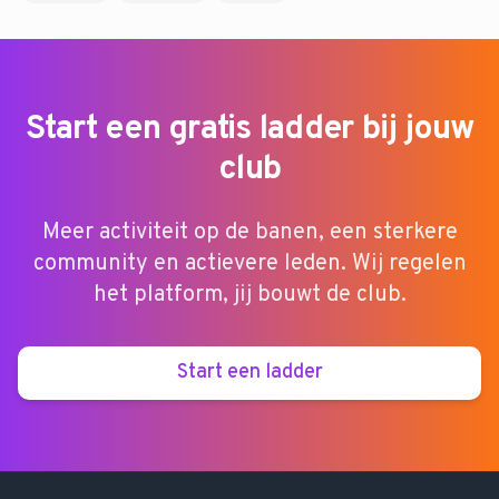
Start een gratis ladder bij jouw
club
Meer activiteit op de banen, een sterkere
community en actievere leden. Wij regelen
het platform, jij bouwt de club.
Start een ladder