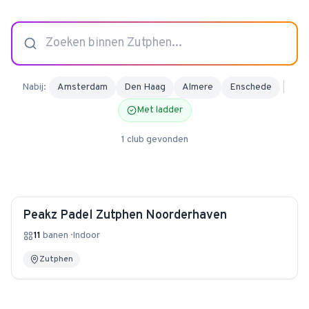
4.9
van 128 reviews
Nabij:
Amsterdam
Den Haag
Almere
Enschede
|
Met ladder
1
club
gevonden
Peakz Padel Zutphen Noorderhaven
11
banen
·
Indoor
Zutphen