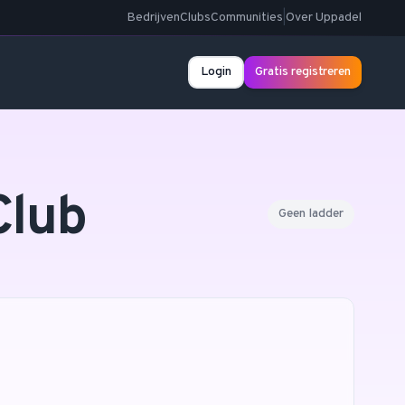
Bedrijven
Clubs
Communities
|
Over Uppadel
Login
Gratis registreren
Club
Geen ladder