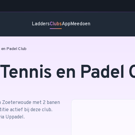
Ladders
Clubs
App
Meedoen
 en Padel Club
Tennis en Padel 
n
Zoeterwoude
met 2 banen
ie actief bij deze club.
via Uppadel.