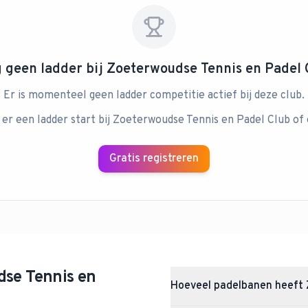
 geen ladder bij
Zoeterwoudse Tennis en Padel 
Er is momenteel geen ladder competitie actief bij deze club.
 er een ladder start bij
Zoeterwoudse Tennis en Padel Club
of 
Gratis registreren
se Tennis en
Hoeveel padelbanen heeft 