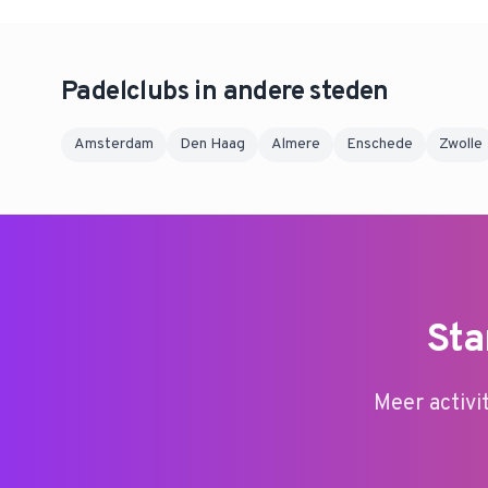
Padelclubs in andere steden
Amsterdam
Den Haag
Almere
Enschede
Zwolle
Sta
Meer activi