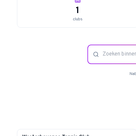
1
clubs
Nab