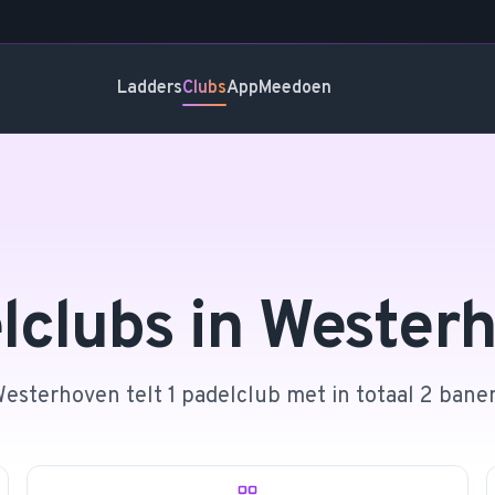
Ladders
Clubs
App
Meedoen
lclubs in
Wester
esterhoven telt 1 padelclub met in totaal 2 bane