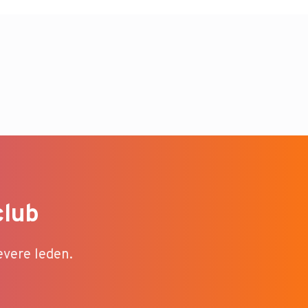
club
evere leden.