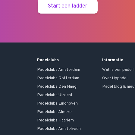
Start een ladder
Padelclubs
Informatie
Padelclubs
Amsterdam
Wat is een padel 
Padelclubs
Rotterdam
Over Uppadel
Padelclubs
Den Haag
Padel blog & nie
Padelclubs
Utrecht
Padelclubs
Eindhoven
Padelclubs
Almere
Padelclubs
Haarlem
Padelclubs
Amstelveen