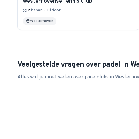
Westerhovense Tennis Club
2
banen
·
Outdoor
Westerhoven
Veelgestelde vragen over padel in
We
Alles wat je moet weten over padelclubs in
Westerho