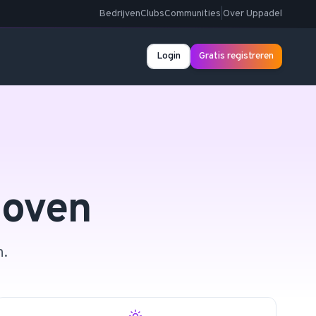
Bedrijven
Clubs
Communities
|
Over Uppadel
Login
Gratis registreren
hoven
n.