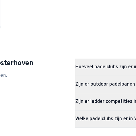
sterhoven
Hoeveel padelclubs zijn er
ven
.
Westerhoven heeft 1 padelclubs 
Zijn er outdoor padelbanen
Ja, Westerhoven heeft 2 outdoor
Zijn er ladder competities
Op dit moment zijn er nog geen 
Welke padelclubs zijn er i
een ladder starten zodra er vold
In Westerhoven vind je onder and