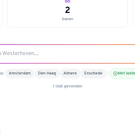
2
banen
ij:
Amsterdam
Den Haag
Almere
Enschede
|
Met ladd
1
club
gevonden