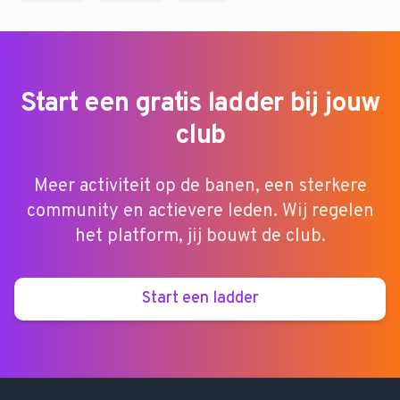
Start een gratis ladder bij jouw
club
Meer activiteit op de banen, een sterkere
community en actievere leden. Wij regelen
het platform, jij bouwt de club.
Start een ladder