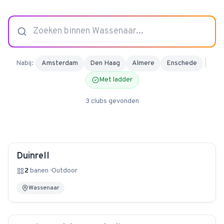
4.9
van 128 reviews
Nabij:
Amsterdam
Den Haag
Almere
Enschede
|
Met ladder
3
clubs
gevonden
Duinrell
2
banen
·
Outdoor
Wassenaar