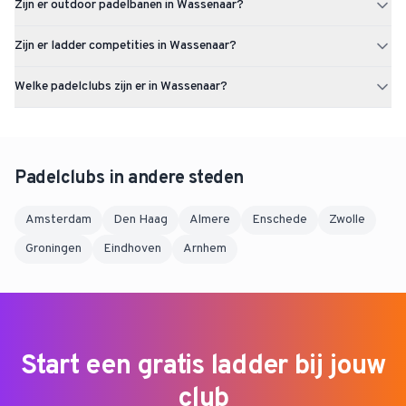
Zijn er outdoor padelbanen in Wassenaar?
Ja, Wassenaar heeft 8 outdoor padelbanen. Ideaal voor lekker
Zijn er ladder competities in Wassenaar?
buiten spelen bij mooi weer.
Op dit moment zijn er nog geen actieve ladder competities in
Welke padelclubs zijn er in Wassenaar?
Wassenaar. Via Uppadel kun je een ladder starten zodra er
voldoende interesse is.
In Wassenaar vind je onder andere Duinrell, Sportvereniging De
Kieviten, Tennispark De Oude Eik. In totaal zijn er 3 padelclubs in
Wassenaar.
Padelclubs in andere steden
Amsterdam
Den Haag
Almere
Enschede
Zwolle
Groningen
Eindhoven
Arnhem
Start een gratis ladder bij jouw
club