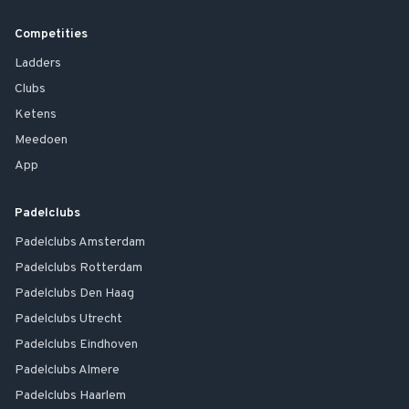
Competities
Ladders
Clubs
Ketens
Meedoen
App
Padelclubs
Padelclubs
Amsterdam
Padelclubs
Rotterdam
Padelclubs
Den Haag
Padelclubs
Utrecht
Padelclubs
Eindhoven
Padelclubs
Almere
Padelclubs
Haarlem