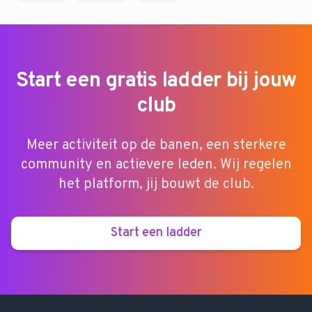
Start een gratis ladder bij jouw
club
Meer activiteit op de banen, een sterkere
community en actievere leden. Wij regelen
het platform, jij bouwt de club.
Start een ladder