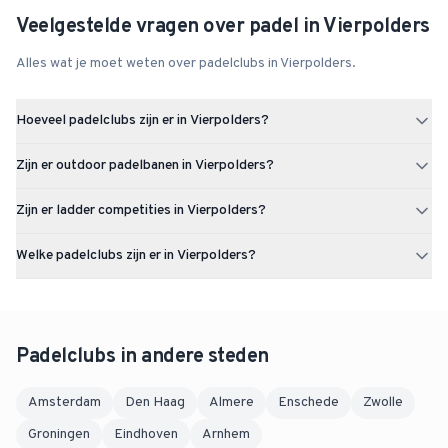
Veelgestelde vragen over padel in
Vierpolders
Alles wat je moet weten over padelclubs in
Vierpolders
.
Hoeveel padelclubs zijn er in Vierpolders?
Vierpolders heeft 1 padelclubs met in totaal 10 padelbanen.
Zijn er outdoor padelbanen in Vierpolders?
Ja, Vierpolders heeft 4 outdoor padelbanen. Ideaal voor lekker
Zijn er ladder competities in Vierpolders?
buiten spelen bij mooi weer.
Op dit moment zijn er nog geen actieve ladder competities in
Welke padelclubs zijn er in Vierpolders?
Vierpolders. Via Uppadel kun je een ladder starten zodra er
voldoende interesse is.
In Vierpolders vind je onder andere BTV E'68. In totaal zijn er 1
padelclubs in Vierpolders.
Padelclubs in andere steden
Amsterdam
Den Haag
Almere
Enschede
Zwolle
Groningen
Eindhoven
Arnhem