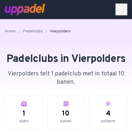
Home
Padelclubs
Vierpolders
Padelclubs in
Vierpolders
Vierpolders telt 1 padelclub met in totaal 10
banen.
1
10
4
clubs
banen
outdoor