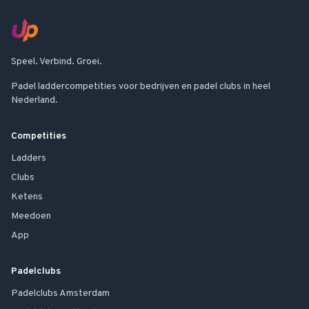
Speel. Verbind. Groei.
Padel laddercompetities voor bedrijven en padel clubs in heel
Nederland.
Competities
Ladders
Clubs
Ketens
Meedoen
App
Padelclubs
Padelclubs
Amsterdam