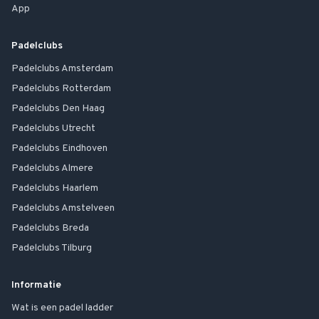
App
Padelclubs
Padelclubs
Amsterdam
Padelclubs
Rotterdam
Padelclubs
Den Haag
Padelclubs
Utrecht
Padelclubs
Eindhoven
Padelclubs
Almere
Padelclubs
Haarlem
Padelclubs
Amstelveen
Padelclubs
Breda
Padelclubs
Tilburg
Informatie
Wat is een padel ladder