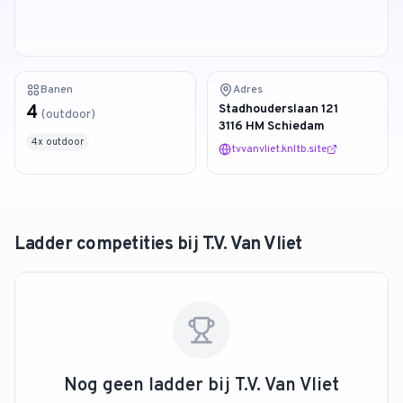
4.9
van 128 reviews
Banen
Adres
4
Stadhouderslaan 121
(
outdoor
)
3116 HM Schiedam
4
x
outdoor
tvvanvliet.knltb.site
Ladder competities bij
T.V. Van Vliet
Nog geen ladder bij
T.V. Van Vliet