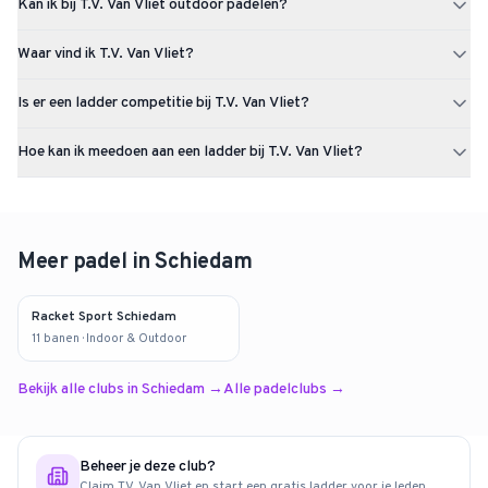
Kan ik bij T.V. Van Vliet outdoor padelen?
gevestigd in Schiedam.
T.V. Van Vliet heeft 4 outdoor padelbanen.
Waar vind ik T.V. Van Vliet?
T.V. Van Vliet is gevestigd op Stadhouderslaan 121 te Schiedam.
Is er een ladder competitie bij T.V. Van Vliet?
Er is momenteel nog geen ladder competitie actief bij T.V. Van Vliet.
Hoe kan ik meedoen aan een ladder bij T.V. Van Vliet?
Via Uppadel kun je een ladder starten of je aanmelden zodra er een
beschikbaar komt.
Kijk op de pagina van T.V. Van Vliet op Uppadel of er actieve ladders
zijn. Op dit moment is er nog geen ladder actief bij deze club. Zodra
er een ladder start kun je je individueel aanmelden en een team
aanmaken. Je wordt ingedeeld op speelsterkte en speelt op eigen
Meer padel in
Schiedam
tempo.
Racket Sport Schiedam
11
banen
· Indoor & Outdoor
Bekijk alle clubs in
Schiedam
→
Alle padelclubs →
Beheer je deze club?
Claim
T.V. Van Vliet
en start een gratis ladder voor je leden.