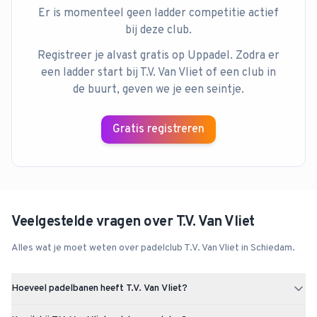
Er is momenteel geen ladder competitie actief
bij deze club.
Registreer je alvast gratis op Uppadel. Zodra er
een ladder start bij
T.V. Van Vliet
of een club in
de buurt, geven we je een seintje.
Gratis registreren
Veelgestelde vragen over
T.V. Van Vliet
Alles wat je moet weten over padelclub
T.V. Van Vliet
in
Schiedam
.
Hoeveel padelbanen heeft T.V. Van Vliet?
T.V. Van Vliet heeft 4 padelbanen (4x outdoor). De club is