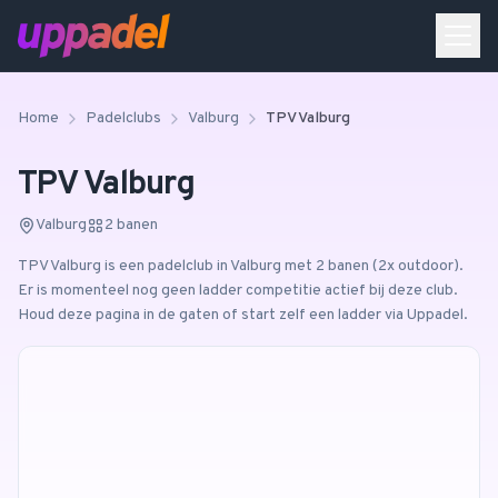
Home
Padelclubs
Valburg
TPV Valburg
TPV Valburg
Valburg
2
banen
TPV Valburg
is een padelclub in
Valburg
met 2 banen
(2x outdoor)
.
Er is momenteel nog geen ladder competitie actief bij deze club.
Houd deze pagina in de gaten of start zelf een ladder via Uppadel.