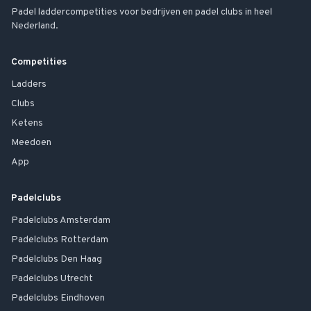
Padel laddercompetities voor bedrijven en padel clubs in heel
Nederland.
Competities
Ladders
Clubs
Ketens
Meedoen
App
Padelclubs
Padelclubs
Amsterdam
Padelclubs
Rotterdam
Padelclubs
Den Haag
Padelclubs
Utrecht
Padelclubs
Eindhoven