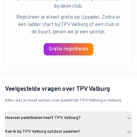
bij deze club.
Registreer je alvast gratis op Uppadel. Zodra er
een ladder start bij
TPV Valburg
of een club in
de buurt, geven we je een seintje.
Gratis registreren
Veelgestelde vragen over
TPV Valburg
Alles wat je moet weten over padelclub
TPV Valburg
in
Valburg
.
Hoeveel padelbanen heeft TPV Valburg?
TPV Valburg heeft 2 padelbanen (2x outdoor). De club is gevestigd
Kan ik bij TPV Valburg outdoor padelen?
in Valburg.