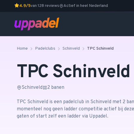
4.9/5
van 128 reviews
Actief in heel Nederland
Home
Padelclubs
Schinveld
TPC Schinveld
TPC Schinveld
Schinveld
2
banen
TPC Schinveld
is een padelclub in
Schinveld
met 2 ba
momenteel nog geen ladder competitie actief bij deze
gaten of start zelf een ladder via Uppadel.