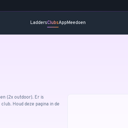
Ladders
Clubs
App
Meedoen
nen
(2x outdoor)
.
Er is
 club. Houd deze pagina in de