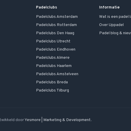
Padelclubs
Informatie
Padelclubs
Amsterdam
Wat is een padel 
Padelclubs
Rotterdam
Over Uppadel
Padelclubs
Den Haag
Padel blog & nie
Padelclubs
Utrecht
Padelclubs
Eindhoven
Padelclubs
Almere
Padelclubs
Haarlem
Padelclubs
Amstelveen
Padelclubs
Breda
Padelclubs
Tilburg
twikkeld door
Yesmore | Marketing & Development
.