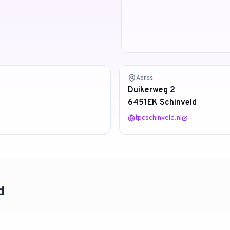
Adres
Duikerweg 2
6451EK Schinveld
tpcschinveld.nl
d