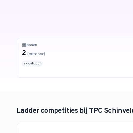
Banen
2
(
outdoor
)
2
x
outdoor
Ladder competities bij
TPC Schinvel