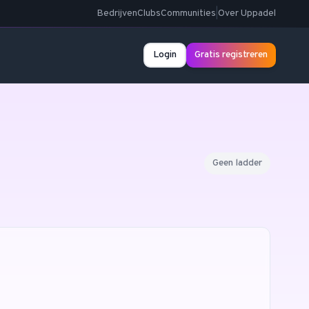
Bedrijven
Clubs
Communities
|
Over Uppadel
Login
Gratis registreren
Geen ladder