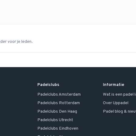
dder voor je leden.
Padelclubs
Informatie
Padelclubs
Amsterdam
Wat is een padel 
Padelclubs
Rotterdam
Over Uppadel
Padelclubs
Den Haag
Padel blog & nie
Padelclubs
Utrecht
Padelclubs
Eindhoven