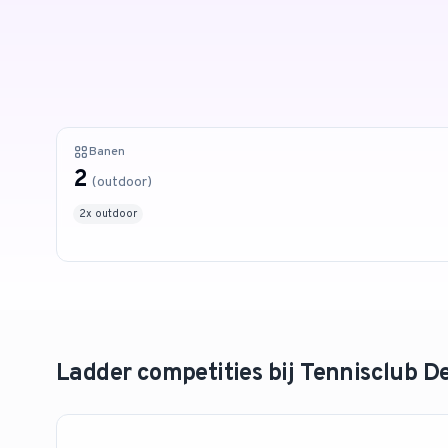
Banen
2
(
outdoor
)
2
x
outdoor
Ladder competities bij
Tennisclub D