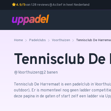
4.9/5
van 128 reviews
Actief in heel Nederland
Home
Padelclubs
Voorthuizen
Tennisclub De Harrema
Tennisclub De
Voorthuizen
2
banen
Tennisclub De Harremaat
is een padelclub in
Voorthui
outdoor)
.
Er is momenteel nog geen ladder competitie 
deze pagina in de gaten of start zelf een ladder via Up