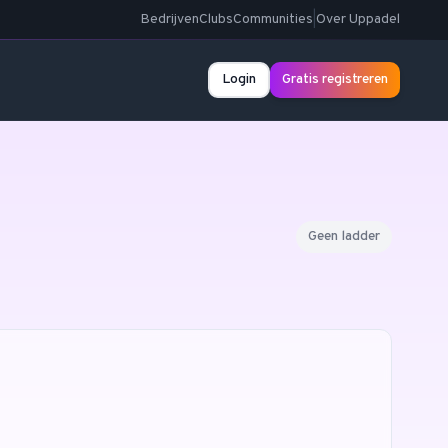
Bedrijven
Clubs
Communities
|
Over Uppadel
Login
Gratis registreren
Geen ladder