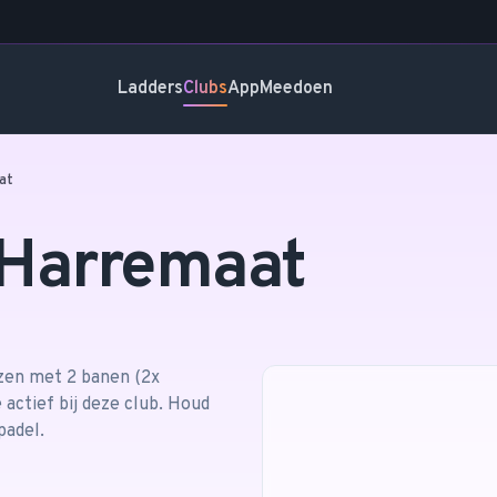
Ladders
Clubs
App
Meedoen
at
 Harremaat
zen
met 2 banen
(2x
actief bij deze club. Houd
padel.