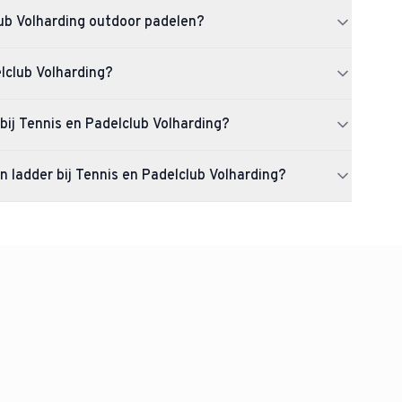
eeft 4 padelbanen (4x outdoor). De club is gevestigd in
lub Volharding outdoor padelen?
heeft 4 outdoor padelbanen.
elclub Volharding?
is gevestigd op Molenveldweg 5a te Meerssen.
 bij Tennis en Padelclub Volharding?
competitie actief bij Tennis en Padelclub Volharding. Via
 ladder bij Tennis en Padelclub Volharding?
en of je aanmelden zodra er een beschikbaar komt.
adelclub Volharding op Uppadel of er actieve ladders zijn. Op dit
ef bij deze club. Zodra er een ladder start kun je je individueel
. Je wordt ingedeeld op speelsterkte en speelt op eigen