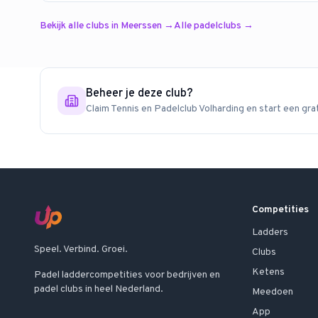
Bekijk alle clubs in
Meerssen
→
Alle padelclubs →
Beheer je deze club?
Claim
Tennis en Padelclub Volharding
en start een grat
Competities
Ladders
Speel. Verbind. Groei.
Clubs
Ketens
Padel laddercompetities voor bedrijven en
padel clubs in heel Nederland.
Meedoen
App