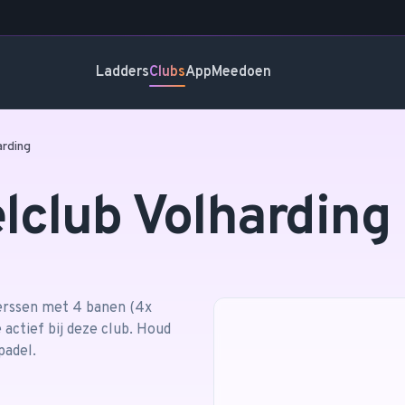
Ladders
Clubs
App
Meedoen
arding
lclub Volharding
rssen
met 4 banen
(4x
actief bij deze club. Houd
padel.