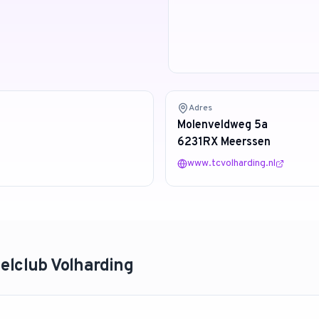
Adres
Molenveldweg 5a
6231RX Meerssen
www.tcvolharding.nl
elclub Volharding