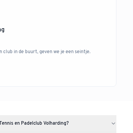
ng
 club in de buurt, geven we je een seintje.
Tennis en Padelclub Volharding?