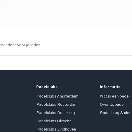
is ladder voor je leden.
Padelclubs
Informatie
Padelclubs
Amsterdam
Wat is een padel 
Padelclubs
Rotterdam
Over Uppadel
Padelclubs
Den Haag
Padel blog & nie
Padelclubs
Utrecht
Padelclubs
Eindhoven