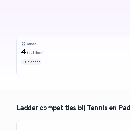
Banen
4
(
outdoor
)
4
x
outdoor
Ladder competities bij
Tennis en Pad