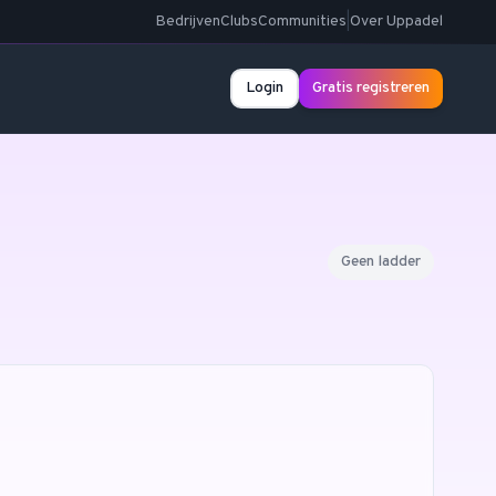
Bedrijven
Clubs
Communities
|
Over Uppadel
Login
Gratis registreren
Geen ladder