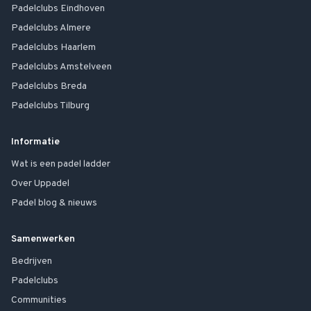
Padelclubs
Eindhoven
Padelclubs
Almere
Padelclubs
Haarlem
Padelclubs
Amstelveen
Padelclubs
Breda
Padelclubs
Tilburg
Informatie
Wat is een padel ladder
Over Uppadel
Padel blog & nieuws
Samenwerken
Bedrijven
Padelclubs
Communities