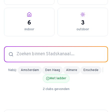
6
4.9
3
van 128 reviews
indoor
outdoor
Nabij:
Amsterdam
Den Haag
Almere
Enschede
|
Met ladder
2
clubs
gevonden