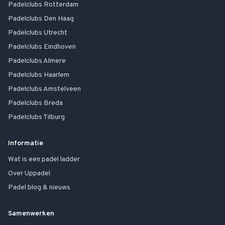
Padelclubs
Rotterdam
Padelclubs
Den Haag
Padelclubs
Utrecht
Padelclubs
Eindhoven
Padelclubs
Almere
Padelclubs
Haarlem
Padelclubs
Amstelveen
Padelclubs
Breda
Padelclubs
Tilburg
Informatie
Wat is een padel ladder
Over Uppadel
Padel blog & nieuws
Samenwerken