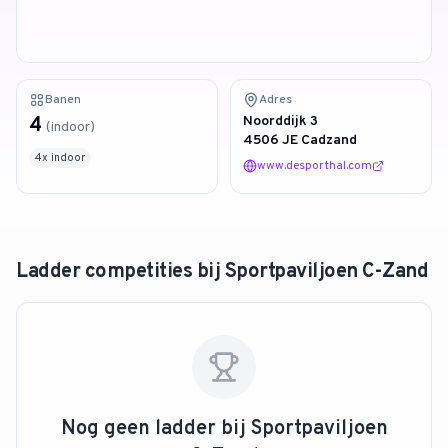
4.9
van 128 reviews
Banen
Adres
4
Noorddijk 3
(
indoor
)
4506 JE Cadzand
4
x
indoor
www.desporthal.com
Ladder competities bij
Sportpaviljoen C-Zand
Nog geen ladder bij
Sportpaviljoen