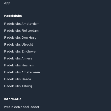
App
Padelclubs
Padelclubs
Amsterdam
Padelclubs
Rotterdam
Padelclubs
Den Haag
Padelclubs
Utrecht
Padelclubs
Eindhoven
Padelclubs
Almere
Padelclubs
Haarlem
Padelclubs
Amstelveen
Padelclubs
Breda
Padelclubs
Tilburg
Informatie
Wat is een padel ladder