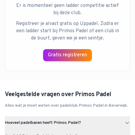
Er is momenteel geen ladder competitie actief
bij deze club.
Registreer je alvast gratis op Uppadel. Zodra er
een ladder start bij
Primos Padel
of een club in
de buurt, geven we je een seintje.
Gratis registreren
Veelgestelde vragen over
Primos Padel
Alles wat je moet weten over padelclub
Primos Padel
in
Beverwijk
.
Hoeveel padelbanen heeft Primos Padel?
Primos Padel heeft 13 padelbanen (13x indoor). De club is