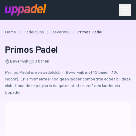
Home
Padelclubs
Beverwijk
Primos Padel
Primos Padel
Beverwijk
13
banen
Primos Padel
is een padelclub in
Beverwijk
met 13 banen
(13x
indoor)
.
Er is momenteel nog geen ladder competitie actief bij deze
club. Houd deze pagina in de gaten of start zelf een ladder via
Uppadel.