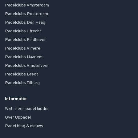
Padelclubs
Amsterdam
Padelclubs
Rotterdam
Padelclubs
Den Haag
Padelclubs
Utrecht
Padelclubs
Eindhoven
Padelclubs
Almere
Padelclubs
Haarlem
Padelclubs
Amstelveen
Padelclubs
Breda
Padelclubs
Tilburg
Informatie
Wat is een padel ladder
Over Uppadel
Padel blog & nieuws