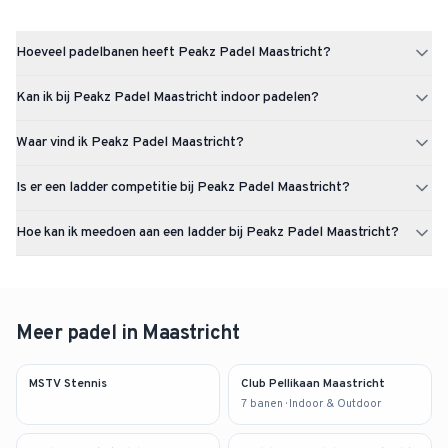
Hoeveel padelbanen heeft Peakz Padel Maastricht?
Peakz Padel Maastricht heeft 10 padelbanen (10x indoor). De club
Kan ik bij Peakz Padel Maastricht indoor padelen?
is gevestigd in Maastricht.
Peakz Padel Maastricht heeft 10 indoor padelbanen. Je kunt hier
Waar vind ik Peakz Padel Maastricht?
het hele jaar door padellen, ongeacht het weer.
Peakz Padel Maastricht is gevestigd op een locatie in Maastricht.
Is er een ladder competitie bij Peakz Padel Maastricht?
Er is momenteel nog geen ladder competitie actief bij Peakz Padel
Hoe kan ik meedoen aan een ladder bij Peakz Padel Maastricht?
Maastricht. Via Uppadel kun je een ladder starten of je aanmelden
zodra er een beschikbaar komt.
Kijk op de pagina van Peakz Padel Maastricht op Uppadel of er
actieve ladders zijn. Op dit moment is er nog geen ladder actief bij
deze club. Zodra er een ladder start kun je je individueel aanmelden
en een team aanmaken. Je wordt ingedeeld op speelsterkte en
Meer padel in
Maastricht
speelt op eigen tempo.
MSTV Stennis
Club Pellikaan Maastricht
7
banen
· Indoor & Outdoor