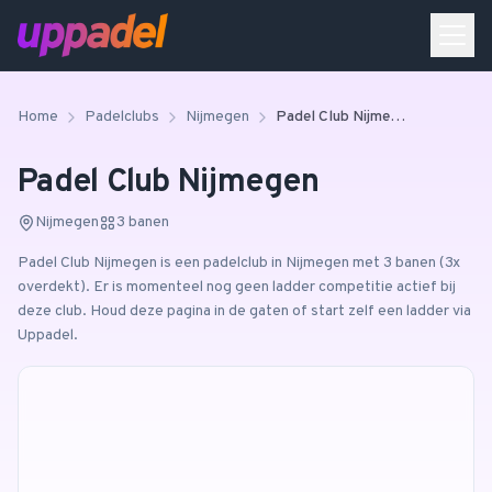
Home
Padelclubs
Nijmegen
Padel Club Nijmegen
Padel Club Nijmegen
Nijmegen
3
banen
Padel Club Nijmegen
is een padelclub in
Nijmegen
met 3 banen
(3x
overdekt)
.
Er is momenteel nog geen ladder competitie actief bij
deze club. Houd deze pagina in de gaten of start zelf een ladder via
Uppadel.