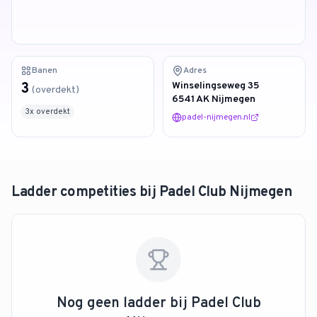
4.9
van 128 reviews
Banen
Adres
3
Winselingseweg 35
(
overdekt
)
6541 AK Nijmegen
3
x
overdekt
padel-nijmegen.nl
Ladder competities bij
Padel Club Nijmegen
Nog geen ladder bij
Padel Club